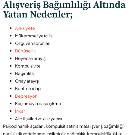
Alışveriş Bağımlılığı Altında
Yatan Nedenler;
Anksiyete
Mükemmeliyetcilik
Özgüven sorunları
Dürtüsellik
Heyecan arayışı
Kompulsivite
Bağımlılık
Onay arayışı
Kontrol odağı
Depresyon
Kaçınmayla başa çıkma
İnkar
Aile ilişkileri ve aile yapısı
Psikodinamik açıdan , kompulsif satın alma(alışveriş bağımlılığı)
narsisistik zedelenme, psikolojik bağımlılık, kompulsiflik, öfke ,