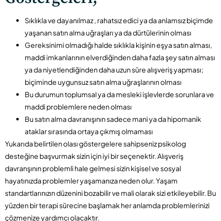
Sıklıkla ve dayanılmaz , rahatsız edici ya da anlamsız biçimde
yaşanan satın alma uğraşları ya da dürtülerinin olması
Gereksinimi olmadığı halde sıklıkla kişinin eşya satın alması,
maddi imkanlarının elverdiğinden daha fazla şey satın alması
ya da niyetlendiğinden daha uzun süre alışveriş yapması;
biçiminde uygunsuz satın alma uğraşlarının olması
Bu durumun toplumsal ya da mesleki işlevlerde sorunlara ve
maddi problemlere neden olması
Bu satın alma davranışının sadece mani ya da hipomanik
ataklar sırasında ortaya çıkmış olmaması
Yukarıda belirtilen olası göstergelere sahipseniz psikolog
desteğine başvurmak sizin için iyi bir seçenektir. Alışveriş
davranşının problemli hale gelmesi sizin kişisel ve sosyal
hayatınızda problemler yaşamanıza neden olur. Yaşam
standartlarınızın düzenini bozabilir ve mali olarak sizi etkileyebilir. Bu
yüzden bir terapi sürecine başlamak her anlamda problemlerinizi
çözmenize yardımcı olacaktır.