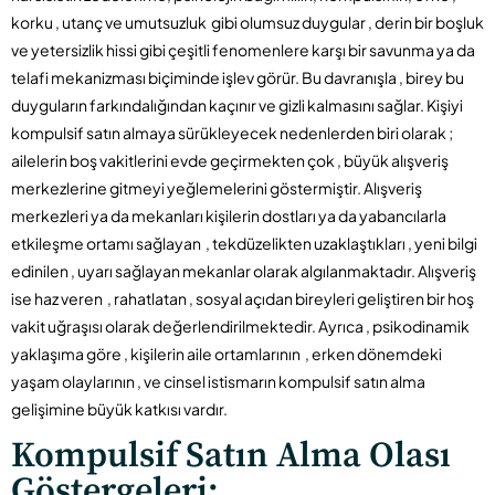
korku , utanç ve umutsuzluk gibi olumsuz duygular , derin bir boşluk
ve yetersizlik hissi gibi çeşitli fenomenlere karşı bir savunma ya da
telafi mekanizması biçiminde işlev görür. Bu davranışla , birey bu
duyguların farkındalığından kaçınır ve gizli kalmasını sağlar. Kişiyi
kompulsif satın almaya sürükleyecek nedenlerden biri olarak ;
ailelerin boş vakitlerini evde geçirmekten çok , büyük alışveriş
merkezlerine gitmeyi yeğlemelerini göstermiştir. Alışveriş
merkezleri ya da mekanları kişilerin dostları ya da yabancılarla
etkileşme ortamı sağlayan , tekdüzelikten uzaklaştıkları , yeni bilgi
edinilen , uyarı sağlayan mekanlar olarak algılanmaktadır. Alışveriş
ise haz veren , rahatlatan , sosyal açıdan bireyleri geliştiren bir hoş
vakit uğraşısı olarak değerlendirilmektedir. Ayrıca , psikodinamik
yaklaşıma göre , kişilerin aile ortamlarının , erken dönemdeki
yaşam olaylarının , ve cinsel istismarın kompulsif satın alma
gelişimine büyük katkısı vardır.
Kompulsif Satın Alma Olası
Göstergeleri;