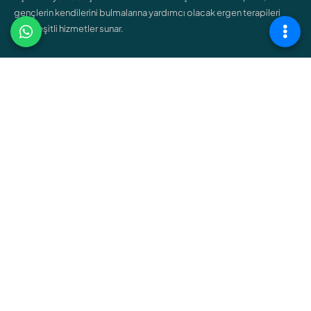
gençlerin kendilerini bulmalarına yardımcı olacak ergen terapileri
gibi çeşitli hizmetler sunar.
ÇALIŞMA ALANLARIMIZ
Bireysel Terapi
Çift ve Aile Terapisi
Çocuk Terapisi
Ergen Terapisi
Cinsel Terapi
Bağımlılık Terapisi
Online Terapi
BİZİMLE İLETİŞİME GEÇİN