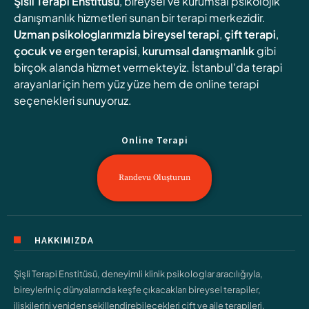
Şisli Terapi Enstitüsü
, bireysel ve kurumsal psikolojik
danışmanlık hizmetleri sunan bir terapi merkezidir.
Uzman psikologlarımızla
bireysel terapi
,
çift terapi
,
çocuk ve ergen terapisi
,
kurumsal danışmanlık
gibi
birçok alanda hizmet vermekteyiz. İstanbul'da terapi
arayanlar için hem yüz yüze hem de online terapi
seçenekleri sunuyoruz.
Online Terapi
Randevu Oluşturun
HAKKIMIZDA
Şişli Terapi Enstitüsü, deneyimli klinik psikologlar aracılığıyla,
bireylerin iç dünyalarında keşfe çıkacakları bireysel terapiler,
ilişkilerini yeniden şekillendirebilecekleri çift ve aile terapileri,