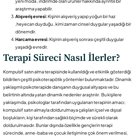
yeni moda , indirimde olan ürünler hakkında ayrıntılı bir
araştırma yapabilir.
Alışveriş evresi:
Kişinin alışveriş yapıp yoğun bir haz
,heyecan duyduğu , kimi zaman cinsel duygular yaşadığı bir
dönemdir.
Harcama evresi:
Kişinin alışveriş sonrası çeşitli duygular
yaşadığı evredir.
Terapi Süreci Nasıl İlerler?
Kompulsif satın alma terapisinde kullanıldığı ve etkinlik gösterdiği
bildirilen çeşitli psikoterapötik yöntemler bulunmaktadır. Dinamik
yaklaşımlı psikoterapide danışanın duygusal altyapısı ve bu
belirtinin altında yatan dinamik nedenler araştırılır. Bu kişilere
yaklaşımda, psikologlar tarafından uygulanan terapinin amacı;
kompulsif satın almayla doldurulmaya çalışılan içsel ve dışsal
boşlukların, kişi tarafından sağlıklı biçimde ve sürekli olarak
doldurulmasıdır. Bunlar dışında özellikle gençlerin terapi
sürecinde, anne-baba ve çocuk iletişimine çok önem verilmesi,