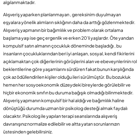
algılanmaktadır.
Alışveriş yaparken planlanmayan , gereksinim duyulmayan
eşyalara yönelik alımların sıklığının daha da arttığı gözlenmektedir.
Alışveriş yapmanın bir bağımlılık ve problem olarak ortalama
başlama yaşı ise geç ergenlik ve erken 20’li yaşlardır. Öte yandan
kompulsif satın almanın çocukluk döneminde başladığı , bu
insanların çocukluklarından beri iyi anlaşan, sosyal, kendi fikirlerini
açıklamaktan çok diğerlerinin görüşlerini alan ve ebeveynlerinin rol
beklentilerine göre yaşamlarını sürdüren fakat bunun karşılığında
çok az ödüllendirilen kişiler olduğu ileri sürülmüştür. Bu bozukluk
hemen her sosyoekonomik düzeydeki bireylerde görülebilir ve
hiçbir ekonomik sınıfın bu duruma bağışık olmadığı bilinmektedir.
Alışveriş yapmanın kompulsif bir hal aldığı ve bağımlılık haline
dönüştüğü durumda uzman bir psikolog desteği almak faydalı
olacaktır. Psikolog ile yapılan terapi seanslarında alışveriş
davranışınız normalize edilebilir ve altta yatan sorunlarınızın
üstesinden gelebilirsiniz.