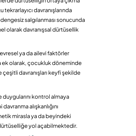
lerde dürtüselliğin ortaya çıkma
ğu tekrarlayıcı davranışlarında
n dengesiz salgılanması sonucunda
el olarak davranışsal dürtüsellik
evresel ya da ailevi faktörler
na ek olarak, çocukluk döneminde
eşitli davranışları keyfi şekilde
e duygularını kontrol almaya
i davranma alışkanlığını
enetik mirasla ya da beyindeki
ürtüselliğe yol açabilmektedir.