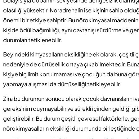
Dolayısıyla dopamin seviyesinde dengesizlik olan kişi
olasılığı yüksektir. Noradrenalin ise kişinin sahip oldu
önemli bir etkiye sahiptir. Bu nörokimyasal maddeni
kişide ödül bağımlılığı, aynı davranışı sürdürme ve gen
durumları tetiklenebilir.
Beyindeki kimyasalların eksikliğine ek olarak, çeşitli ç
nedeniyle de dürtüsellik ortaya çıkabilmektedir. Bu
kişiye hiç limit konulmaması ve çocuğun da buna göre ç
yapmaya alışması da dürtüselliği tetikleyebilir.
Zira bu durumun sonucu olarak çocuk davranışlarını v
gereksinim duymayabilir ve sürekli içinden geldiği gib
geliştirebilir. Bu durum çeşitli çevresel faktörlerle, g
nörokimyasalların eksikliği durumunda birleştiğinde d