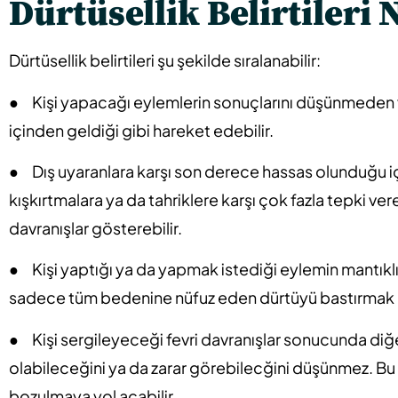
Dürtüsellik Belirtileri 
Dürtüsellik belirtileri şu şekilde sıralanabilir:
● Kişi yapacağı eylemlerin sonuçlarını düşünmeden 
içinden geldiği gibi hareket edebilir.
● Dış uyaranlara karşı son derece hassas olunduğu içi
kışkırtmalara ya da tahriklere karşı çok fazla tepki vere
davranışlar gösterebilir.
● Kişi yaptığı ya da yapmak istediği eylemin mantık
sadece tüm bedenine nüfuz eden dürtüyü bastırmak a
● Kişi sergileyeceği fevri davranışlar sonucunda diğe
olabileceğini ya da zarar görebilecğini düşünmez. Bu da
bozulmaya yol açabilir.