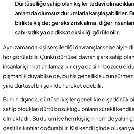
Dürtüselliğe sahip olan kişiler tedavi olmadıklar
anlamda olumsuz durumlarla karşılaşabilirler. Bun
birlikte kişide; gereksiz risk alma, diğer insa
sabırsızlık ya da dikkat eksikliği görülebilir.
Aynı zamanda kişi sergilediği davranışlar sebebiyle di
hor görülebilir. Çünkü dürtüsel davranışlara sahip olan 
insanlar için katlanılamaz, kırıcı ya da sinir bozucu 
pişmanlık duyabilse de, bu his genellikle uzun sürmez v
yine dürtüsel bir şekilde hareket edebilir.
Bunun dışında, dürtüsel kişiler genellikle dışadönük bir
sahip oldukları dürtü bozukluğu onların sürekli kendil
olmaktadır. Bu durum ise hem kişi için hem de yakın ç
çeşitli sıkıntılar doğurabilir. Kişi kendi içinde oluşan 