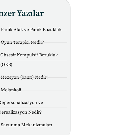
nzer Yazılar
Panik Atak ve Panik Bozukluk
Oyun Terapisi Nedir?
Obsesif Kompulsif Bozukluk
(OKB)
Hezeyan (Sanrı) Nedir?
Melankoli
Depersonalizasyon ve
Derealizasyon Nedir?
Savunma Mekanizmaları