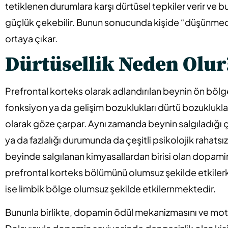
tetiklenen durumlara karşı dürtüsel tepkiler verir ve 
güçlük çekebilir. Bunun sonucunda kişide “düşünm
ortaya çıkar.
Dürtüsellik Neden Olur
Prefrontal korteks olarak adlandırılan beynin ön bölg
fonksiyon ya da gelişim bozuklukları dürtü bozuklukla
olarak göze çarpar. Aynı zamanda beynin salgıladığı ç
ya da fazlalığı durumunda da çeşitli psikolojik rahatsı
beyinde salgılanan kimyasallardan birisi olan dopami
prefrontal korteks bölümünü olumsuz şekilde etkilerk
ise limbik bölge olumsuz şekilde etkilernmektedir.
Bununla birlikte, dopamin ödül mekanizmasını ve mo