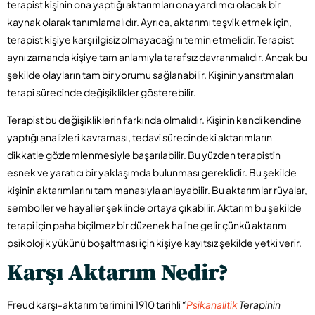
terapist kişinin ona yaptığı aktarımları ona yardımcı olacak bir
kaynak olarak tanımlamalıdır. Ayrıca, aktarımı teşvik etmek için,
terapist kişiye karşı ilgisiz olmayacağını temin etmelidir. Terapist
aynı zamanda kişiye tam anlamıyla tarafsız davranmalıdır. Ancak bu
şekilde olayların tam bir yorumu sağlanabilir. Kişinin yansıtmaları
terapi sürecinde değişiklikler gösterebilir.
Terapist bu değişikliklerin farkında olmalıdır. Kişinin kendi kendine
yaptığı analizleri kavraması, tedavi sürecindeki aktarımların
dikkatle gözlemlenmesiyle başarılabilir. Bu yüzden terapistin
esnek ve yaratıcı bir yaklaşımda bulunması gereklidir. Bu şekilde
kişinin aktarımlarını tam manasıyla anlayabilir. Bu aktarımlar rüyalar,
semboller ve hayaller şeklinde ortaya çıkabilir. Aktarım bu şekilde
terapi için paha biçilmez bir düzenek haline gelir çünkü aktarım
psikolojik yükünü boşaltması için kişiye kayıtsız şekilde yetki verir.
Karşı Aktarım Nedir?
Freud karşı-aktarım terimini 1910 tarihli
“
Psikanalitik
Terapinin