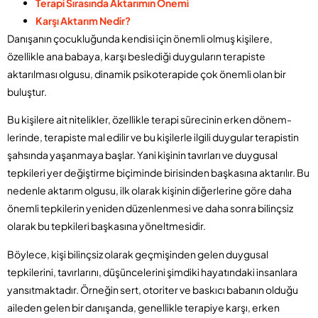
Terapi Sırasında Aktarımın Önemi
Karşı Aktarım Nedir?
Danışanın çocukluğunda kendisi için önemli olmuş kişilere,
özellikle ana babaya, karşı beslediği duyguların terapiste
aktarılması olgusu, dinamik psikoterapide çok önemli olan bir
buluştur.
Bu kişilere ait nitelikler, özellikle terapi sürecinin erken dönem­
lerinde, terapiste mal edilir ve bu kişilerle ilgili duygular terapistin
şah­sında yaşanmaya başlar. Yani kişinin tavırları ve duygusal
tepkileri yer değiştirme biçiminde birisinden başkasına aktarılır. Bu
nedenle aktarım olgusu, ilk olarak kişinin diğerlerine göre daha
önemli tepkilerin yeniden düzenlenmesi ve daha sonra bilinçsiz
olarak bu tepkileri başkasına yöneltmesidir.
Böylece, kişi bilinçsiz olarak geçmişinden gelen duygusal
tepkilerini, tavırlarını, düşüncelerini şimdiki hayatındaki insanlara
yansıtmaktadır. Örneğin sert, otoriter ve baskıcı babanın olduğu
aileden gelen bir danışanda, genellikle terapiye karşı, erken