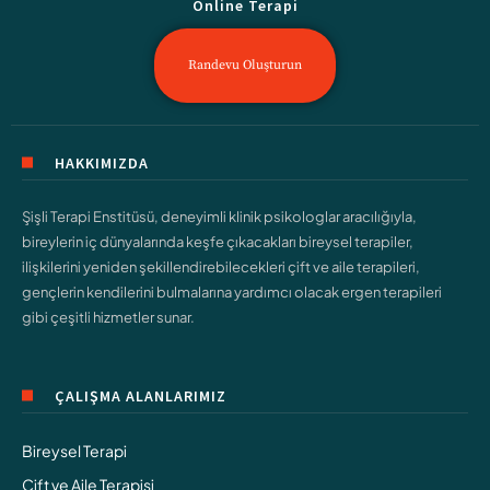
Online Terapi
Randevu Oluşturun
HAKKIMIZDA
Şişli Terapi Enstitüsü, deneyimli klinik psikologlar aracılığıyla,
bireylerin iç dünyalarında keşfe çıkacakları bireysel terapiler,
ilişkilerini yeniden şekillendirebilecekleri çift ve aile terapileri,
gençlerin kendilerini bulmalarına yardımcı olacak ergen terapileri
gibi çeşitli hizmetler sunar.
ÇALIŞMA ALANLARIMIZ
Bireysel Terapi
Çift ve Aile Terapisi