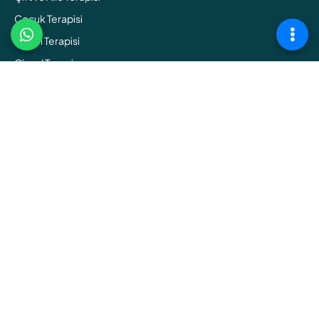
Çocuk Terapisi
Ergen Terapisi
Cinsel Terapi
Bağımlılık Terapisi
Online Terapi
BİZİMLE İLETİŞİME GEÇİN
+0552 347 00 20
info@sisliterapi.com
Balmumcu/ Beşiktaş