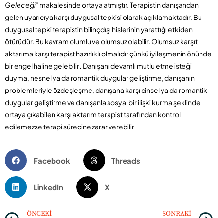
Geleceği”
makalesinde ortaya atmıştır. Terapistin danışandan
gelen uyarıcıya karşı duygusal tepkisi olarak açıklamaktadır. Bu
duygusal tepki terapistin bilinçdışı hislerinin yarattığı etkiden
ötürüdür. Bu kavram olumlu ve olumsuz olabilir. Olumsuz karşıt
aktarıma karşı terapist hazırlıklı olmalıdır çünkü iyileşmenin önünde
bir engel haline gelebilir
.
Danışanı devamlı mutlu etme isteği
duyma, nesnel ya da romantik duygular geliştirme, danışanın
problemleriyle özdeşleşme, danışana karşı cinsel ya da romantik
duygular geliştirme ve danışanla sosyal bir ilişki kurma şeklinde
ortaya çıkabilen karşı aktarım terapist tarafından kontrol
edilemezse terapi sürecine zarar verebilir
Facebook
Threads
LinkedIn
X
ÖNCEKI
SONRAKI