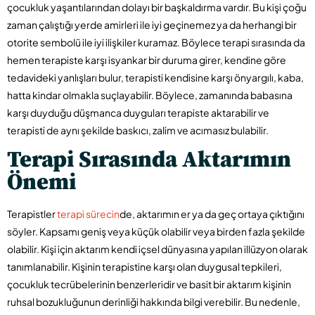
çocukluk yaşantılarından dolayı bir başkaldırma vardır. Bu kişi çoğu
zaman çalıştığı yerde amirleri ile iyi geçinemez ya da herhangi bir
otorite sembolü ile iyi ilişkiler kuramaz. Böylece terapi sırasında da
hemen terapiste karşı isyankar bir duruma girer, kendine göre
tedavideki yanlışları bulur, terapisti kendisine karşı önyargılı, kaba,
hatta kindar olmakla suçlayabilir. Böylece, zamanında babasına
karşı duyduğu düşmanca duyguları terapiste aktarabilir ve
terapisti de aynı şekilde baskıcı, zalim ve acımasız bulabilir.
Terapi Sırasında Aktarımın
Önemi
Terapistler
terapi sürecin
de, aktarımın er ya da geç ortaya çıktığını
söyler. Kapsamı geniş veya küçük olabilir veya birden fazla şekilde
olabilir. Kişi için aktarım kendi içsel dünyasına yapılan illüzyon olarak
tanımlanabilir. Kişinin terapistine karşı olan duygusal tepkileri,
çocukluk tecrübelerinin benzerleridir ve basit bir aktarım kişinin
ruhsal bozukluğunun derinliği hakkında bilgi verebilir. Bu nedenle,