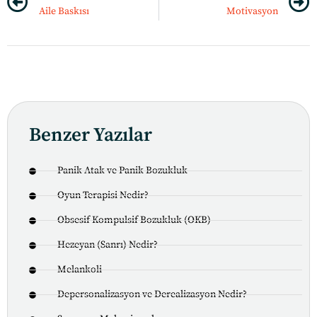
Aile Baskısı
Motivasyon
Benzer Yazılar
Panik Atak ve Panik Bozukluk
Oyun Terapisi Nedir?
Obsesif Kompulsif Bozukluk (OKB)
Hezeyan (Sanrı) Nedir?
Melankoli
Depersonalizasyon ve Derealizasyon Nedir?