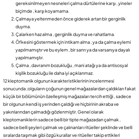
gereksinilmeyen nesneleri çalma dürtülerine karşı , yineler
biçimde , karşı koyamama.
Çalmaya yeltenmeden önce giderek artan bir gerginlik
duyma.
Çalarken haz alma , gerginlik duyma ve rahatlama.
Öfkesini göstermek için intikam alma , ya da çalma eylemi
yapılmamıştır ve bu eylem , bir sanrı ya da varsanıya dayalı
yapılmamıştır.
Çalma , davranım bozukluğu , mani atağı ya da antisosyal
kişilik bozukluğu ile daha iyi açıklanmaz.
12 kleptomanik olgunun karakteristiklerinin incelenmesi
sonucunda ;olguların çoğunun genel mağazalardan çaldıkları fakat
küçük bir bölümünün özelleşmiş mağazaları tercih ettiği , sadece
bir olgunun kendi iş yerinden çaldığı ve hiçbirinin akraba ve
yakınlarından çalmadığı gözlenmiştir. Genel olarak
kleptomaniklerin sadece belli bir tipte mağazadan çalmak ,
sadece belli şeyleri çalmak ve çalınanları ritüeller şeklinde ve belli
sıralarda taşımak gibi özgü kurallar ve ritüeller takip ettikleri