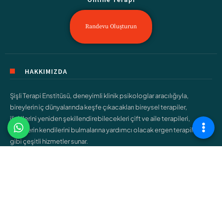
Randevu Oluşturun
HAKKIMIZDA
Şişli Terapi Enstitüsü, deneyimli klinik psikologlar aracılığıyla,
bireylerin iç dünyalarında keşfe çıkacakları bireysel terapiler,
ilişkilerini yeniden şekillendirebilecekleri çift ve aile terapileri,
gençlerin kendilerini bulmalarına yardımcı olacak ergen terapileri
gibi çeşitli hizmetler sunar.
ÇALIŞMA ALANLARIMIZ
Bireysel Terapi
Çift ve Aile Terapisi