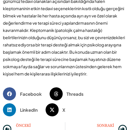
günümüz tedavi olanakları açısından bakıldığında halen
kleptomaninin etkin tedavi seçeneklerinin kısıtlı olduğu gerçeğini
bilmek ve hastalar ile her hasta açısında ayrı ayrı ve özel olarak
değerlendirme ve terapi süreci yapılandırmasının önemi
kavranmalıdır. Kleptomanik (patolojik çalma hastalığı)
belirtilerinizin olduğunu düşünüyorsanız, bu sizi ve çevrenizdekileri
rahatsız ediyorsa bir terapi desteği almak için psikolog arayışına
başlamak önemli bir adım olacaktır. Bu konuda uzman olan bir
psikolog desteği ile terapi sürecine başlamak hayatınızı düzene
sokmaya fayda sağlar ve sorunlarınızın üstesinden gelerek hem
kişisel hem de kişilerarası ilişkilerinizi iyileştirir.
Facebook
Threads
LinkedIn
X
ÖNCEKI
SONRAKI