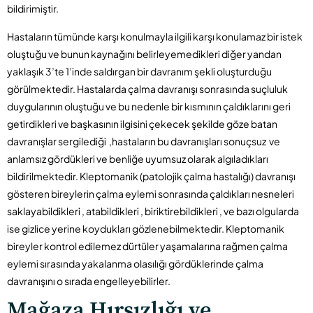
bildirimiştir.
Hastaların tümünde karşı konulmayla ilgili karşı konulamaz bir istek
oluştuğu ve bunun kaynağını belirleyemedikleri diğer yandan
yaklaşık 3’te 1’inde saldırgan bir davranım şekli oluşturduğu
görülmektedir. Hastalarda çalma davranışı sonrasında suçluluk
duygularının oluştuğu ve bu nedenle bir kısmının çaldıklarını geri
getirdikleri ve başkasının ilgisini çekecek şekilde göze batan
davranışlar sergilediği ,hastaların bu davranışları sonuçsuz ve
anlamsız gördükleri ve benliğe uyumsuz olarak algıladıkları
bildirilmektedir. Kleptomanik (patolojik çalma hastalığı) davranışı
gösteren bireylerin çalma eylemi sonrasında çaldıkları nesneleri
saklayabildikleri , atabildikleri , biriktirebildikleri , ve bazı olgularda
ise gizlice yerine koydukları gözlenebilmektedir. Kleptomanik
bireyler kontrol edilemez dürtüler yaşamalarına rağmen çalma
eylemi sırasında yakalanma olasılığı gördüklerinde çalma
davranışını o sırada engelleyebilirler.
Mağaza Hırsızlığı ve