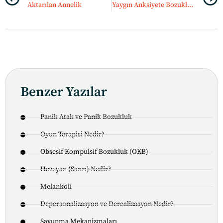
Aktarılan Annelik
Yaygın Anksiyete Bozukluğu
Benzer Yazılar
Panik Atak ve Panik Bozukluk
Oyun Terapisi Nedir?
Obsesif Kompulsif Bozukluk (OKB)
Hezeyan (Sanrı) Nedir?
Melankoli
Depersonalizasyon ve Derealizasyon Nedir?
Savunma Mekanizmaları