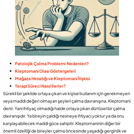
Patolojik Çalma Problemi Nedenleri?
Kleptomani Olası Göstergeleri
Mağaza Hırsızlığı ve Kleptomani İlişkisi
Terapi Süreci Nasıl İlerler?
Sürekli bir şekilde ortaya çıkan ve kişisel kullanım için gerekmeyen
veya maddi değeri olmayan şeyleri çalma davranışına, Kleptomani
denir. Yani ihtiyaç olmadığı halde ortaya çıkan dürtüsel bir çalma
davranışıdır. Ya bireyin çaldığı nesneye ihtiyacı yoktur ya da onu
karşılayabilecek maddi güce sahiptir. Kleptomaninin diğer bir
önemli özelliği de bireyler çalma öncesinde yaşadığı gerginlik ve