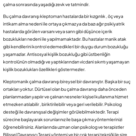
çalma sonrasında yaşadığı zevk ve tatmindir.
Bu çalma davranışı kleptoman hastalarda bir kızgınlık , öç veya
intikam alma nedeni ile ortaya çıkmaz ya da bazı ağır psikiyatrik
hastalarda görülen varsanı veya sanrı gibi düşünce içerik
bozuklukları nedeni ile yapılmamaktadır. Bu hastalar manik atak
gibi kendilerini kontrol edemedikleri bir duygu durum bozukluğu
yaşamazlar. Antisosyal kişilik bozukluğu gibi üstbenliğin
kontrolünün olmadığı ve yaptıklarından vicdani sıkıntı yaşamayan
kişilik bozuklukları özellikleri göstermezler.
Kleptomanik çalma davranışı bireysel bir davranıştır. Başka bir suç
ortakları yoktur. Dürtüsel olan bu çalma davranışı daha önceden
planlanmadan yapılır ve çalınan nesneler kişisel kullanıma hizmet
etmezken atılabilir , biriktirilebilir veya geri verilebilir. Psikolog
desteği ile davranışsal değişimler görülebilmektedir. Terapi
sürecine başlayarak sorunlarınız ile başa çıkma yöntemlerinizi
öğrenebilirsiniz. Alanlarında uzman olan psikolog ve terapistler
Bilişsel Davranışcı Terapi yöntemi ve bir çok terapi tekniği ile size