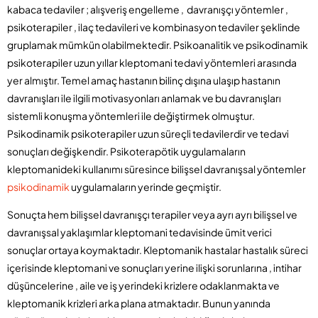
kabaca tedaviler ; alışveriş engelleme , davranışçı yöntemler ,
psikoterapiler , ilaç tedavileri ve kombinasyon tedaviler şeklinde
gruplamak mümkün olabilmektedir. Psikoanalitik ve psikodinamik
psikoterapiler uzun yıllar kleptomani tedavi yöntemleri arasında
yer almıştır. Temel amaç hastanın bilinç dışına ulaşıp hastanın
davranışları ile ilgili motivasyonları anlamak ve bu davranışları
sistemli konuşma yöntemleri ile değiştirmek olmuştur.
Psikodinamik psikoterapiler uzun süreçli tedavilerdir ve tedavi
sonuçları değişkendir. Psikoterapötik uygulamaların
kleptomanideki kullanımı süresince bilişsel davranışsal yöntemler
psikodinamik
uygulamaların yerinde geçmiştir.
Sonuçta hem bilişsel davranışçı terapiler veya ayrı ayrı bilişsel ve
davranışsal yaklaşımlar kleptomani tedavisinde ümit verici
sonuçlar ortaya koymaktadır. Kleptomanik hastalar hastalık süreci
içerisinde kleptomani ve sonuçları yerine ilişki sorunlarına , intihar
düşüncelerine , aile ve iş yerindeki krizlere odaklanmakta ve
kleptomanik krizleri arka plana atmaktadır. Bunun yanında