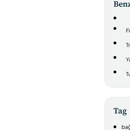
Benz
F
T
Y
T
Tag
bağ