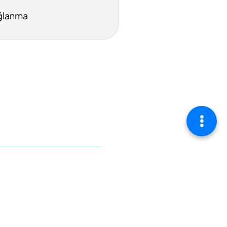
ğlanma