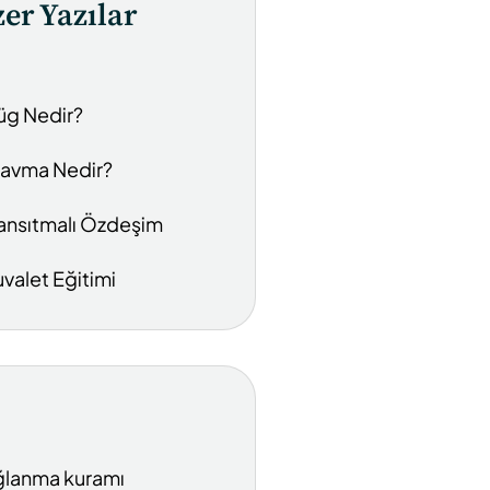
er Yazılar
üg Nedir?
ravma Nedir?
ansıtmalı Özdeşim
uvalet Eğitimi
lanma kuramı