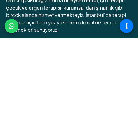
Uzman psikologlarımızla
bireysel terapi
,
çift terapi
,
çocuk ve ergen terapisi
,
kurumsal danışmanlık
gibi
birçok alanda hizmet vermekteyiz. İstanbul'da terapi
arayanlar için hem yüz yüze hem de online terapi
seçenekleri sunuyoruz.
Online Terapi
Randevu Oluşturun
HAKKIMIZDA
Şişli Terapi Enstitüsü, deneyimli klinik psikologlar aracılığıyla,
bireylerin iç dünyalarında keşfe çıkacakları bireysel terapiler,
ilişkilerini yeniden şekillendirebilecekleri çift ve aile terapileri,
gençlerin kendilerini bulmalarına yardımcı olacak ergen terapileri
gibi çeşitli hizmetler sunar.