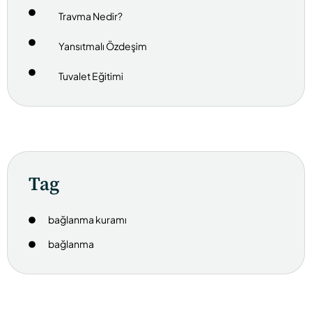
Travma Nedir?
Yansıtmalı Özdeşim
Tuvalet Eğitimi
Tag
bağlanma kuramı
bağlanma