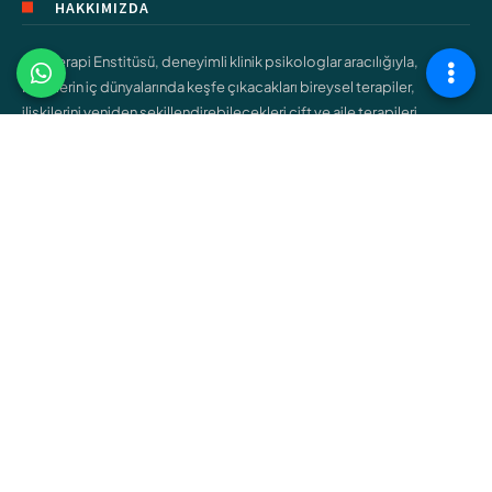
HAKKIMIZDA
Şişli Terapi Enstitüsü, deneyimli klinik psikologlar aracılığıyla,
bireylerin iç dünyalarında keşfe çıkacakları bireysel terapiler,
ilişkilerini yeniden şekillendirebilecekleri çift ve aile terapileri,
gençlerin kendilerini bulmalarına yardımcı olacak ergen terapileri
gibi çeşitli hizmetler sunar.
ÇALIŞMA ALANLARIMIZ
Bireysel Terapi
Çift ve Aile Terapisi
Çocuk Terapisi
Ergen Terapisi
Cinsel Terapi
Bağımlılık Terapisi