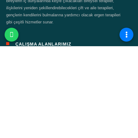
bireylerin iç dünyalarında keşfe çıkacakları bireysel terapiler,
ilişkilerini yeniden şekillendirebilecekleri çift ve aile terapileri,
gençlerin kendilerini bulmalarına yardımcı olacak ergen terapileri
gibi çeşitli hizmetler sunar.
ÇALIŞMA ALANLARIMIZ
Bireysel Terapi
Çift ve Aile Terapisi
Çocuk Terapisi
Ergen Terapisi
Cinsel Terapi
Bağımlılık Terapisi
Online Terapi