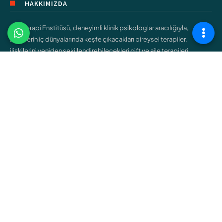
HAKKIMIZDA
Şişli Terapi Enstitüsü, deneyimli klinik psikologlar aracılığıyla,
bireylerin iç dünyalarında keşfe çıkacakları bireysel terapiler,
ilişkilerini yeniden şekillendirebilecekleri çift ve aile terapileri,
gençlerin kendilerini bulmalarına yardımcı olacak ergen terapileri
gibi çeşitli hizmetler sunar.
ÇALIŞMA ALANLARIMIZ
Bireysel Terapi
Çift ve Aile Terapisi
Çocuk Terapisi
Ergen Terapisi
Cinsel Terapi
Bağımlılık Terapisi