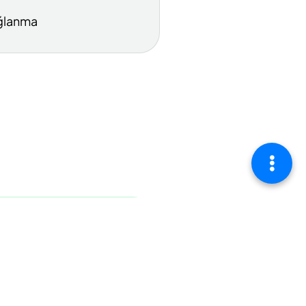
ğlanma