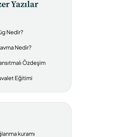
er Yazılar
üg Nedir?
ravma Nedir?
ansıtmalı Özdeşim
uvalet Eğitimi
lanma kuramı