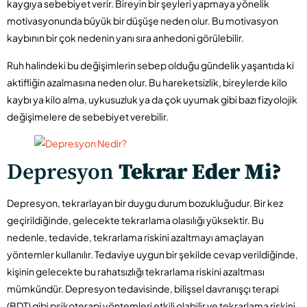
kaygıya sebebiyet verir. Bireyin bir şeyleri yapmaya yönelik
motivasyonunda büyük bir düşüşe neden olur. Bu motivasyon
kaybının bir çok nedenin yanı sıra anhedoni görülebilir.
Ruh halindeki bu değişimlerin sebep olduğu gündelik yaşantıda ki
aktifliğin azalmasına neden olur. Bu hareketsizlik, bireylerde kilo
kaybı ya kilo alma, uykusuzluk ya da çok uyumak gibi bazı fizyolojik
değişimelere de sebebiyet verebilir.
Depresyon
Tekrar Eder Mi?
Depresyon, tekrarlayan bir duygu durum bozukluğudur. Bir kez
geçirildiğinde, gelecekte tekrarlama olasılığı yüksektir. Bu
nedenle, tedavide, tekrarlama riskini azaltmayı amaçlayan
yöntemler kullanılır. Tedaviye uygun bir şekilde cevap verildiğinde,
kişinin gelecekte bu rahatsızlığı tekrarlama riskini azaltması
mümkündür. Depresyon tedavisinde, bilişsel davranışçı terapi
(BDT) gibi psikoterapi yöntemleri etkili olabilir ve tekrarlama riskini