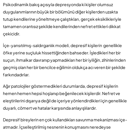
Psikodinamik bakış açısıyla depresyonda ki kişiler olumsuz
duygulanımlarının büyük bir bölümünü diğer kişilerden uzakta
tutup kendilerine yöneltmeye çalıştıkları, gerçek eksiklikleriyle
tamamen orantısız şekilde kendilerinden nefret ettikleri dikkat
çekicidir.
İçe-yansıtılmış-saldırganlık modeli, depresif kişilerin genellikle
öfke yerine suçluluk hissettiğinden bahseder. İşledikleri her bir
suçun, ihmalkar davranıp yapmadıkları her bir iyiliğin, zihinlerinden
geçmiş olan her bir bencilce eğilimin oldukça acı veren bir şekilde
farkındadırlar.
Ağır patolojiler göstermedikleri durumlarda, depresif kişilerin
hemen hemen hepsi hoşlanıp beğenilecek kişilerdir. Nefret ve
eleştirilerini dışarıya değil de içeriye yönlendirdikleri için genellikle
duyarlı, cömert ve hatalar karşısında anlayışlılardır.
Depresif bireylerin en çok kullandıkları savunma mekanizması içe-
atmadır. İçselleştirilmiş nesnenin konuşmasını neredeyse