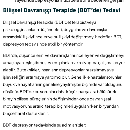
sayesinde depresyonla mücadele etme becerileri geliştirir.
Bilişsel Davranışçı Terapide (BDT’de) Tedavi
Bilişsel Davranışçı Terapide (BDT’de) terapist veya
psikolog ,insanların düşünceleri, duyguları ve davranışları
arasındaki ilişkiyi inceler ve bu ilişkiyi değiştirmeyi hedefler. BDT,
depresyon tedavisinde etkili bir yöntemdir.
BDT’de, düşüncelerini ve davranışlarını inceleyen ve değiştirmeyi
amaçlayan eşleştirme, eylem planları ve rol yapma çalışmaları yer
alabilir. Bu teknikler, insanların depresyonlarını azaltmaya ve
işlevselliğini artırmaya yardımcı olur. Genellikle hastalar sorunları
büyük ve hayatlarının geneline yayılmış bir biçimde var olduğunu
düşünür. BDT’de bu sorunlar daha küçük parçalara bölünürek,
bireyin bilişsel süreçlerinin değişiminden önce davranışsal
motivasyonunu artırıcı terapi biçimleri uygulanırken bir yandan
bilişsel taraf desteklenir.
BDT, depresyon tedavisinde şu adımları izler: