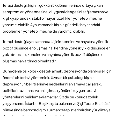
Terapi desteği, kişinin çökkünlük dönemlerinde ortaya çıkan
semptomları yönetmesine, duygusal dengesini sağlamasına ve
kişilik yapısındaki stabil olmayan özellikleri yönetebilmesine
yardımcı olabilir. Aynı zamanda kişinin gündelik hayatındaki
problemleri yönetebilmesine de yardımcı olabilir.
Terapi desteği aynı zamanda kişinin kendine ve hayatına yönelik
pozitif düşünceler oluşmasına, kendine yönelik yıkıcı düşünceleri
yok etmesine, kendine ve hayatına yönelik pozitif düşünceler
oluşmasına yardımcı olmaktadır.
Bu nedenle psikolojik destek almak, depresyonda olan kişiler için
önemli bir tedavi yöntemidir. Uzman bir psikolog, kişinin
depresyonun belirtilerini ve nedenlerini anlamaya çalışarak,
belirtilerin azalması ve anlaşılması yönünde uygun tedavi
yöntemlerini belirlemeyi amaçlar. Siz de bu konuda zorluk
yaşıyorsanız, İstanbul Beşiktaş’ta bulunan ve Şişli Terapi Enstitüsü
bünyesinde barındırdığımız uzman terapistlerimizden yüz yüze ya