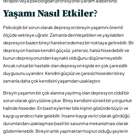
terapist veya psikologdan profesyonel yardım alabilirsiniz.
Yaşamı Nasıl Etkiler
?
Psikolojik bir sorun olarak depresyon bireyin yaşamını önemli
ölçüde sekteye uğratır. Zamanla derinleşebilen ve yayılabilen
depresyon bazen bireyi hareket edemez bir noktaya getirebilir. Bir
depresyon hastası kendini güçsüz, yetersiz, halsiz hissedebilir ve
bunun depresyonundan kaynaklı olduğunu düşünemeyebilir.
Ancak ruhsal bir hastalık olan depresyon kişide en çok çaresizlik
duygusunu uyandırır. Kendini güçsüz ve çaresiz hisseden birey
zamanla daha çok kendisini yaşamdan uzaklaştırır.
Bireyin yaşamını bir çok alanına yayılmış olan depresyon ciddi bir
sorun olarak gün yüzüne çıkar. Birey kendisini sürekli bir yorgunluk
halinde hisseder. En basit eylemler bile kişinin gözünde büyür ve
kaygı uyandırıcı hale gelebilir. İnsanın kaygı verici olarak gördüğü
durumlardan uzaklaşması basit bir savunma mekanizması olarak
gözlemlenebilir. Bireyin artık yapmaktan hoşnut olduğu şeylerin