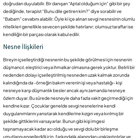
doğrudan duyulabilir. Bir danışan “Aptal olduğum için” gibi bir şey
dediğinde, terapist “Bunu dile getiren kim?” diye sorabilir ve
“Babam” cevabını alabilir. Öyle ki içe alınan sevgi nesnesinin olumlu
nitelikleri genellikle sevecen şekilde hatırlanır; olumsuz taraflar ise
kendiliğin bir parçası olarak kabul edilir.
Nesne İlişkileri
Bireyin içselleştirdiği nesnenin bu şekilde görülmesi için nesnenin
düşmancıl, eleştirici veya ihmalkar olmasına gerek yoktur. Belirli bir
nedenden dolayı içselleştirilmiş nesneden uzak kalmak zorunda
kalındığında da -örneğin bakım verenin işi veya hastalığı- kişi
nesneye karşı düşmanlık besler ancak aynı zamanda nesneye
özlem duyar. Bu sürede nesneyle daha fazla vakit geçirmediği için
kendine kızar. Çocuklar genelde sevgi nesnelerine kendi
duygulanımlarını yansıtarak kendilerine kızgın veya kırılmış bir
şekilde gittiklerini varsayarlar. Bunun gibi kişi imgesi
taşınamayacak kadar acı olduğu ve sevgi dolu bir birleşme
umutlarını engellediği için, farkındalık alanından uzaklaştırılırlar ve