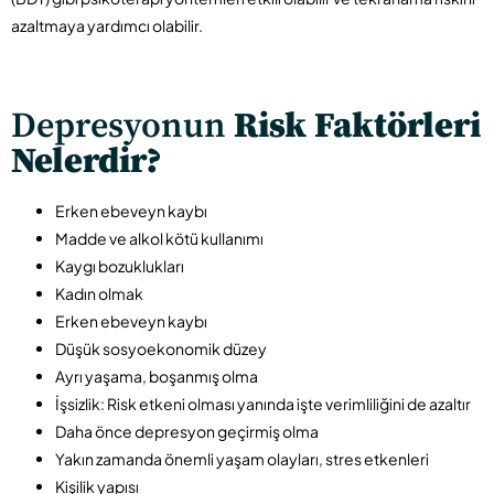
azaltmaya yardımcı olabilir.
Depresyonun
Risk Faktörleri
Nelerdir?
Erken ebeveyn kaybı
Madde ve alkol kötü kullanımı
Kaygı bozuklukları
Kadın olmak
Erken ebeveyn kaybı
Düşük sosyoekonomik düzey
Ayrı yaşama, boşanmış olma
İşsizlik: Risk etkeni olması yanında işte verimliliğini de azaltır
Daha önce depresyon geçirmiş olma
Yakın zamanda önemli yaşam olayları, stres etkenleri
Kişilik yapısı