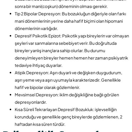
sonra bir mani(coşkun) döneminin olması gerekir.
Tip 2 Bipolar Depresyon: Bu bozukluğun diğeriyle olan farkı
mani dönemlerinin yerine daha hafif biçimi olan hipomani
dönemlerinin varlığıdır.
Depresif Psikotik Epizot: Psikotik yapı bireylerin var olmayan
şeyleri var sanmalarına sebebiyet verir. Bu doğrultuda
bireyler yanlış inançlara sahip olurlar. Bu durumu
deneyimleyen bireyler hemen hemen her zaman psikiyatrik
tedaviye ihtiyaç duyarlar.
Atipik Depresyon: Aşırı duyarlı ve değişken duygudurum,
aşırı yeme veya aşırı uyumayla karakterizedir. Genellikle
hafif ve bipolar olarak gözlemlenir.
Mevsimsel Depresyon: iklim değişikliğine bağlı görülen
depresyonlardır.
Kısa Süreli Tekrarlayan Depresif Bozukluk: işlevselliğin
korunduğu ve genellikle genç bireylerde gözlemlenen, 2
haftadan kısa süren türdür.