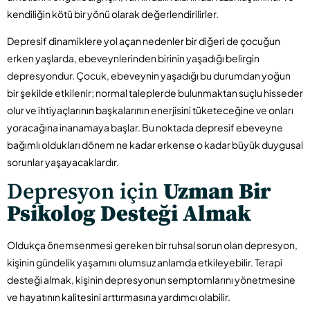
kendiliğin kötü bir yönü olarak değerlendirilirler.
Depresif dinamiklere yol açan nedenler bir diğeri de çocuğun
erken yaşlarda, ebeveynlerinden birinin yaşadığı belirgin
depresyondur. Çocuk, ebeveynin yaşadığı bu durumdan yoğun
bir şekilde etkilenir; normal taleplerde bulunmaktan suçlu hisseder
olur ve ihtiyaçlarının başkalarının enerjisini tüketeceğine ve onları
yoracağına inanamaya başlar. Bu noktada depresif ebeveyne
bağımlı oldukları dönem ne kadar erkense o kadar büyük duygusal
sorunlar yaşayacaklardır.
Depresyon için
Uzman Bir
Psikolog Desteği Almak
Oldukça önemsenmesi gereken bir ruhsal sorun olan depresyon,
kişinin gündelik yaşamını olumsuz anlamda etkileyebilir. Terapi
desteği almak, kişinin depresyonun semptomlarını yönetmesine
ve hayatının kalitesini arttırmasına yardımcı olabilir.