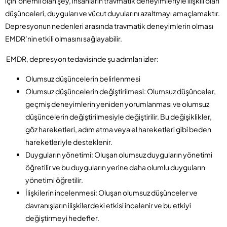
için önemli olan şey, insanların travmatik deneyimleriyle ilişkili olan
düşünceleri, duyguları ve vücut duyularını azaltmayı amaçlamaktır.
Depresyonun nedenleri arasında travmatik deneyimlerin olması
EMDR’nin etkili olmasını sağlayabilir.
EMDR, depresyon tedavisinde şu adımları izler:
Olumsuz düşüncelerin belirlenmesi
Olumsuz düşüncelerin değiştirilmesi: Olumsuz düşünceler,
geçmiş deneyimlerin yeniden yorumlanması ve olumsuz
düşüncelerin değiştirilmesiyle değiştirilir. Bu değişiklikler,
göz hareketleri, adım atma veya el hareketleri gibi beden
hareketleriyle desteklenir.
Duyguların yönetimi: Oluşan olumsuz duyguların yönetimi
öğretilir ve bu duyguların yerine daha olumlu duyguların
yönetimi öğretilir.
İlişkilerin incelenmesi: Oluşan olumsuz düşünceler ve
davranışların ilişkilerdeki etkisi incelenir ve bu etkiyi
değiştirmeyi hedefler.