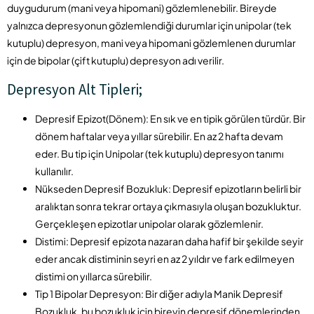
duygudurum (mani veya hipomani) gözlemlenebilir. Bireyde
yalnızca depresyonun gözlemlendiği durumlar için unipolar (tek
kutuplu) depresyon, mani veya hipomani gözlemlenen durumlar
için de bipolar (çift kutuplu) depresyon adı verilir.
Depresyon Alt Tipleri;
Depresif Epizot(Dönem): En sık ve en tipik görülen türdür. Bir
dönem haftalar veya yıllar sürebilir. En az 2 hafta devam
eder. Bu tip için Unipolar (tek kutuplu) depresyon tanımı
kullanılır.
Nükseden Depresif Bozukluk: Depresif epizotların belirli bir
aralıktan sonra tekrar ortaya çıkmasıyla oluşan bozukluktur.
Gerçekleşen epizotlar unipolar olarak gözlemlenir.
Distimi: Depresif epizota nazaran daha hafif bir şekilde seyir
eder ancak distiminin seyri en az 2 yıldır ve fark edilmeyen
distimi on yıllarca sürebilir.
Tip 1 Bipolar Depresyon: Bir diğer adıyla Manik Depresif
Bozukluk, bu bozukluk için bireyin depresif dönemlerinden