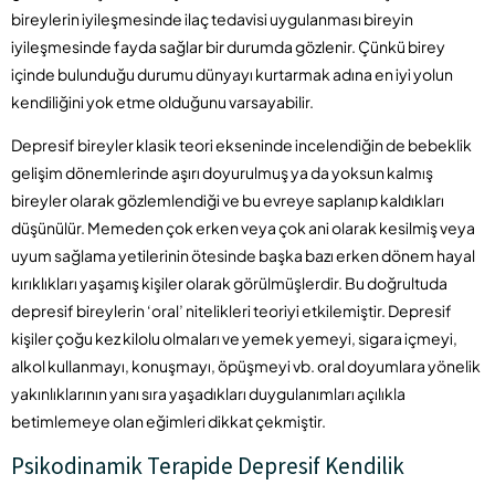
bireylerin iyileşmesinde ilaç tedavisi uygulanması bireyin
iyileşmesinde fayda sağlar bir durumda gözlenir. Çünkü birey
içinde bulunduğu durumu dünyayı kurtarmak adına en iyi yolun
kendiliğini yok etme olduğunu varsayabilir.
Depresif bireyler klasik teori ekseninde incelendiğin de bebeklik
gelişim dönemlerinde aşırı doyurulmuş ya da yoksun kalmış
bireyler olarak gözlemlendiği ve bu evreye saplanıp kaldıkları
düşünülür. Memeden çok erken veya çok ani olarak kesilmiş veya
uyum sağlama yetilerinin ötesinde başka bazı erken dönem hayal
kırıklıkları yaşamış kişiler olarak görülmüşlerdir. Bu doğrultuda
depresif bireylerin ‘oral’ nitelikleri teoriyi etkilemiştir. Depresif
kişiler çoğu kez kilolu olmaları ve yemek yemeyi, sigara içmeyi,
alkol kullanmayı, konuşmayı, öpüşmeyi vb. oral doyumlara yönelik
yakınlıklarının yanı sıra yaşadıkları duygulanımları açılıkla
betimlemeye olan eğimleri dikkat çekmiştir.
Psikodinamik Terapide Depresif Kendilik