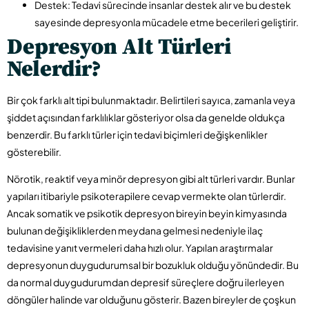
Destek: Tedavi sürecinde insanlar destek alır ve bu destek
sayesinde depresyonla mücadele etme becerileri geliştirir.
Depresyon Alt Türleri
Nelerdir?
Bir çok farklı alt tipi bulunmaktadır. Belirtileri sayıca, zamanla veya
şiddet açısından farklılıklar gösteriyor olsa da genelde oldukça
benzerdir. Bu farklı türler için tedavi biçimleri değişkenlikler
gösterebilir.
Nörotik, reaktif veya minör depresyon gibi alt türleri vardır. Bunlar
yapıları itibariyle psikoterapilere cevap vermekte olan türlerdir.
Ancak somatik ve psikotik depresyon bireyin beyin kimyasında
bulunan değişikliklerden meydana gelmesi nedeniyle ilaç
tedavisine yanıt vermeleri daha hızlı olur. Yapılan araştırmalar
depresyonun duygudurumsal bir bozukluk olduğu yönündedir. Bu
da normal duygudurumdan depresif süreçlere doğru ilerleyen
döngüler halinde var olduğunu gösterir. Bazen bireyler de çoşkun