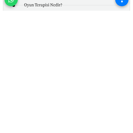
Oyun Terapisi Nedir?
Obsesif Kompulsif Bozukluk (OKB)
Hezeyan (Sanrı) Nedir?
Melankoli
Depersonalizasyon ve Derealizasyon Nedir?
Savunma Mekanizmaları
Şisli Terapi Enstitüsü
, bireysel ve kurumsal psikolojik