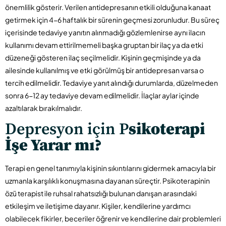
önemlilik gösterir. Verilen antidepresanın etkili olduğuna kanaat
getirmek için 4-6 haftalık bir sürenin geçmesi zorunludur. Bu süreç
içerisinde tedaviye yanıtın alınmadığı gözlemlenirse aynı ilacın
kullanımı devam ettirilmemeli başka gruptan bir ilaç ya da etki
düzeneği gösteren ilaç seçilmelidir. Kişinin geçmişinde ya da
ailesinde kullanılmış ve etki görülmüş bir antidepresan varsa o
tercih edilmelidir. Tedaviye yanıt alındığı durumlarda, düzelmeden
sonra 6-12 ay tedaviye devam edilmelidir. İlaçlar aylar içinde
azaltılarak bırakılmalıdır.
Depresyon için P
sikoterapi
İşe Yarar mı?
Terapi en genel tanımıyla kişinin sıkıntılarını gidermek amacıyla bir
uzmanla karşılıklı konuşmasına dayanan süreçtir. Psikoterapinin
özü terapist ile ruhsal rahatsızlığı bulunan danışan arasındaki
etkileşim ve iletişime dayanır. Kişiler, kendilerine yardımcı
olabilecek fikirler, beceriler öğrenir ve kendilerine dair problemleri