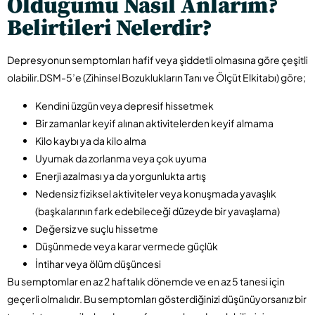
Olduğumu
Nasıl
Anlarım?
Belirtileri Nelerdir?
Depresyonun semptomları hafif veya şiddetli olmasına göre çeşitli
olabilir.DSM-5’e (Zihinsel Bozuklukların Tanı ve Ölçüt Elkitabı) göre;
Kendini üzgün veya depresif hissetmek
Bir zamanlar keyif alınan aktivitelerden keyif almama
Kilo kaybı ya da kilo alma
Uyumak da zorlanma veya çok uyuma
Enerji azalması ya da yorgunlukta artış
Nedensiz fiziksel aktiviteler veya konuşmada yavaşlık
(başkalarının fark edebileceği düzeyde bir yavaşlama)
Değersiz ve suçlu hissetme
Düşünmede veya karar vermede güçlük
İntihar veya ölüm düşüncesi
Bu semptomlar en az 2 haftalık dönemde ve en az 5 tanesi için
geçerli olmalıdır. Bu semptomları gösterdiğinizi düşünüyorsanız bir