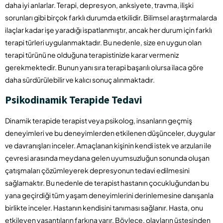
daha iyi anlarlar. Terapi, depresyon, anksiyete, travma, ilişki
sorunları gibi birçok farklı durumda etkilidir. Bilimsel araştırmalarda
ilaçlar kadar işe yaradığı ispatlanmıştır, ancak her durum için farklı
terapi türleri uygulanmaktadır. Bu nedenle, size en uygun olan
terapi türünü ne olduğuna terapistinizle karar vermeniz
gerekmektedir. Bunun yanı sıra terapi başarılı olursa ilaca göre
daha sürdürülebilir ve kalıcı sonuç alınmaktadır.
Psikodinamik Terapide Tedavi
Dinamik terapide terapist veya psikolog, insanların geçmiş
deneyimleri ve bu deneyimlerden etkilenen düşünceler, duygular
ve davranışları inceler. Amaçlanan kişinin kendi istek ve arzuları ile
çevresi arasında meydana gelen uyumsuzluğun sonunda oluşan
çatışmaları çözümleyerek depresyonun tedavi edilmesini
sağlamaktır. Bu nedenle de terapist hastanın çocukluğundan bu
yana geçirdiği tüm yaşam deneyimlerini derinlemesine danışanla
birlikte inceler. Hastanın kendisini tanıması sağlanır. Hasta, onu
etkileyen yaşantıların farkına varır. Böylece, olayların üstesinden