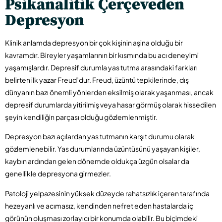
Psikanalitik Çerçeveden
Depresyon
Klinik anlamda depresyon bir çok kişinin aşina olduğu bir
kavramdır. Bireyler yaşamlarının bir kısmında bu acı deneyimi
yaşamışlardır. Depresif durumla yas tutma arasındaki farkları
belirten ilk yazar Freud’dur. Freud, üzüntü tepkilerinde, dış
dünyanın bazı önemli yönlerden eksilmiş olarak yaşanması, ancak
depresif durumlarda yitirilmiş veya hasar görmüş olarak hissedilen
şeyin kendiliğin parçası olduğu gözlemlenmiştir.
Depresyon bazı açılardan yas tutmanın karşıt durumu olarak
gözlemlenebilir. Yas durumlarında üzüntüsünü yaşayan kişiler,
kaybın ardından gelen dönemde oldukça üzgün olsalar da
genellikle depresyona girmezler.
Patoloji yelpazesinin yüksek düzeyde rahatsızlık içeren tarafında
hezeyanlı ve acımasız, kendinden nefret eden hastalarda iç
görünün oluşması zorlayıcı bir konumda olabilir. Bu biçimdeki