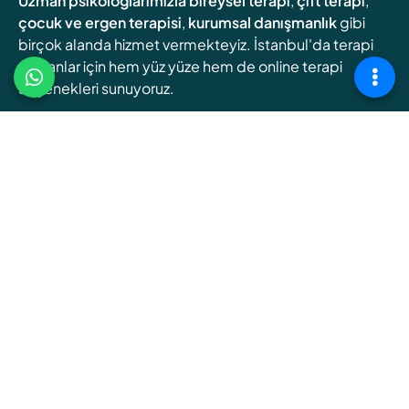
Uzman psikologlarımızla
bireysel terapi
,
çift terapi
,
çocuk ve ergen terapisi
,
kurumsal danışmanlık
gibi
birçok alanda hizmet vermekteyiz. İstanbul'da terapi
arayanlar için hem yüz yüze hem de online terapi
seçenekleri sunuyoruz.
Online Terapi
Randevu Oluşturun
HAKKIMIZDA
Şişli Terapi Enstitüsü, deneyimli klinik psikologlar aracılığıyla,
bireylerin iç dünyalarında keşfe çıkacakları bireysel terapiler,
ilişkilerini yeniden şekillendirebilecekleri çift ve aile terapileri,
gençlerin kendilerini bulmalarına yardımcı olacak ergen terapileri
gibi çeşitli hizmetler sunar.