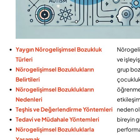
Yaygın Nörogelişimsel Bozukluk
Nörogeli
Türleri
ve işleyi
Nörogelişimsel Bozuklukların
grup boz
Belirtileri
çocukluk
Nörogelişimsel Bozuklukların
öğrenme,
Nedenleri
etkileşim
Teşhis ve Değerlendirme Yöntemleri
neden ol
Tedavi ve Müdahale Yöntemleri
bireyin 
Nörogelişimsel Bozukluklarla
performan
Yaşamak