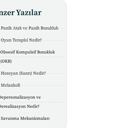
nzer Yazılar
Panik Atak ve Panik Bozukluk
Oyun Terapisi Nedir?
Obsesif Kompulsif Bozukluk
(OKB)
Hezeyan (Sanrı) Nedir?
Melankoli
Depersonalizasyon ve
Derealizasyon Nedir?
Savunma Mekanizmaları