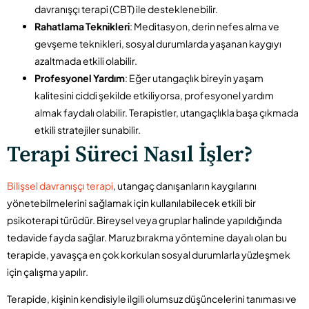
davranışçı terapi (CBT) ile desteklenebilir.
Rahatlama Teknikleri
: Meditasyon, derin nefes alma ve
gevşeme teknikleri, sosyal durumlarda yaşanan kaygıyı
azaltmada etkili olabilir.
Profesyonel Yardım
: Eğer utangaçlık bireyin yaşam
kalitesini ciddi şekilde etkiliyorsa, profesyonel yardım
almak faydalı olabilir. Terapistler, utangaçlıkla başa çıkmada
etkili stratejiler sunabilir.
Terapi Süreci Nasıl İşler?
Bilişsel davranışçı terapi
, utangaç danışanların kaygılarını
yönetebilmelerini sağlamak için kullanılabilecek etkili bir
psikoterapi türüdür. Bireysel veya gruplar halinde yapıldığında
tedavide fayda sağlar. Maruz bırakma yöntemine dayalı olan bu
terapide, yavaşça en çok korkulan sosyal durumlarla yüzleşmek
için çalışma yapılır.
Terapide, kişinin kendisiyle ilgili olumsuz düşüncelerini tanıması ve