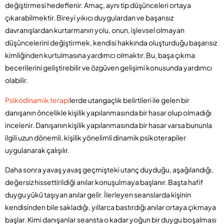
değiştirmesi hedeflenir. Amaç, aynı tip düşünceleri ortaya
çıkarabilmektir. Bireyi yıkıcı duygulardan ve başarısız
davranışlardan kurtarmanın yolu, onun, işlevsel olmayan
düşüncelerini değiştirmek, kendisi hakkında oluşturduğu başarısız
kimliğinden kurtulmasına yardımcı olmaktır. Bu, başa çıkma
becerilerini geliştirebilir ve özgüven gelişimi konusunda yardımcı
olabilir.
Psikodinamik terapi
lerde utangaçlık belirtileri ile gelen bir
danışanın öncelikle kişilik yapılanmasında bir hasar olup olmadığı
incelenir. Danışanın kişilik yapılanmasında bir hasar varsa bununla
ilgili uzun dönemli, kişilik yönelimli dinamik psikoterapiler
uygulanarak çalışılır.
Daha sonra yavaş yavaş geçmişteki utanç duyduğu, aşağılandığı,
değersiz hissettirildiği anılar konuşulmaya başlanır. Başta hafif
duygu yükü taşıyan anılar gelir. İlerleyen seanslarda kişinin
kendisinden bile sakladığı, yıllarca bastırdığı anılar ortaya çıkmaya
başlar. Kimi danışanlar seansta o kadar yoğun bir duygu boşalması