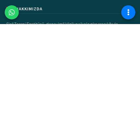
HAKKIMIZDA
Şişli Terapi Enstitüsü, deneyimli klinik psikologlar aracılığıyla,
bireylerin iç dünyalarında keşfe çıkacakları bireysel terapiler,
ilişkilerini yeniden şekillendirebilecekleri çift ve aile terapileri,
gençlerin kendilerini bulmalarına yardımcı olacak ergen terapileri
gibi çeşitli hizmetler sunar.
ÇALIŞMA ALANLARIMIZ
Bireysel Terapi
Çift ve Aile Terapisi
Çocuk Terapisi
Ergen Terapisi
Cinsel Terapi
Bağımlılık Terapisi