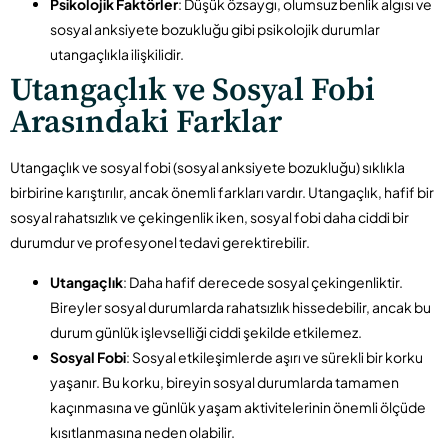
Psikolojik Faktörler
: Düşük özsaygı, olumsuz benlik algısı ve
sosyal anksiyete bozukluğu gibi psikolojik durumlar
utangaçlıkla ilişkilidir.
Utangaçlık ve Sosyal Fobi
Arasındaki Farklar
Utangaçlık ve sosyal fobi (sosyal anksiyete bozukluğu) sıklıkla
birbirine karıştırılır, ancak önemli farkları vardır. Utangaçlık, hafif bir
sosyal rahatsızlık ve çekingenlik iken, sosyal fobi daha ciddi bir
durumdur ve profesyonel tedavi gerektirebilir.
Utangaçlık
: Daha hafif derecede sosyal çekingenliktir.
Bireyler sosyal durumlarda rahatsızlık hissedebilir, ancak bu
durum günlük işlevselliği ciddi şekilde etkilemez.
Sosyal Fobi
: Sosyal etkileşimlerde aşırı ve sürekli bir korku
yaşanır. Bu korku, bireyin sosyal durumlarda tamamen
kaçınmasına ve günlük yaşam aktivitelerinin önemli ölçüde
kısıtlanmasına neden olabilir.