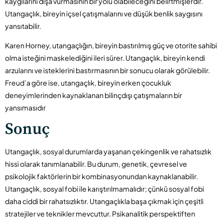
kaygılarını dışa vurmasının bir yolu olabileceğini belirtmişlerdir.
Utangaçlık, bireyin içsel çatışmalarını ve düşük benlik saygısını
yansıtabilir.
Karen Horney, utangaçlığın, bireyin bastırılmış güç ve otorite sahibi
olma isteğini maskelediğini ileri sürer. Utangaçlık, bireyin kendi
arzularını ve isteklerini bastırmasının bir sonucu olarak görülebilir.
Freud’a göre ise, utangaçlık, bireyin erken çocukluk
deneyimlerinden kaynaklanan bilinçdışı çatışmaların bir
yansımasıdır
Sonuç
Utangaçlık, sosyal durumlarda yaşanan çekingenlik ve rahatsızlık
hissi olarak tanımlanabilir. Bu durum, genetik, çevresel ve
psikolojik faktörlerin bir kombinasyonundan kaynaklanabilir.
Utangaçlık, sosyal fobi ile karıştırılmamalıdır; çünkü sosyal fobi
daha ciddi bir rahatsızlıktır. Utangaçlıkla başa çıkmak için çeşitli
stratejiler ve teknikler mevcuttur. Psikanalitik perspektiften