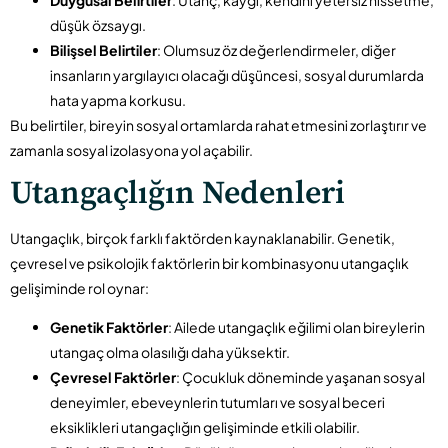
Duygusal Belirtiler
: Utanç, kaygı, kendini yetersiz hissetme,
düşük özsaygı.
Bilişsel Belirtiler
: Olumsuz öz değerlendirmeler, diğer
insanların yargılayıcı olacağı düşüncesi, sosyal durumlarda
hata yapma korkusu.
Bu belirtiler, bireyin sosyal ortamlarda rahat etmesini zorlaştırır ve
zamanla sosyal izolasyona yol açabilir.
Utangaçlığın Nedenleri
Utangaçlık, birçok farklı faktörden kaynaklanabilir. Genetik,
çevresel ve psikolojik faktörlerin bir kombinasyonu utangaçlık
gelişiminde rol oynar:
Genetik Faktörler
: Ailede utangaçlık eğilimi olan bireylerin
utangaç olma olasılığı daha yüksektir.
Çevresel Faktörler
: Çocukluk döneminde yaşanan sosyal
deneyimler, ebeveynlerin tutumları ve sosyal beceri
eksiklikleri utangaçlığın gelişiminde etkili olabilir.