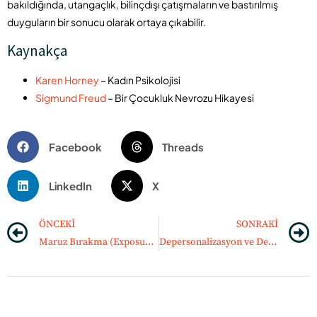
bakıldığında, utangaçlık, bilinçdışı çatışmaların ve bastırılmış
duyguların bir sonucu olarak ortaya çıkabilir.
Kaynakça
Karen Horney
– Kadın Psikolojisi
Sigmund Freud
– Bir Çocukluk Nevrozu Hikayesi
Facebook
Threads
LinkedIn
X
ÖNCEKI
SONRAKI
Maruz Bırakma (Exposure) Yöntemi Nedir?
Depersonalizasyon ve Derealizasyon Nedir?