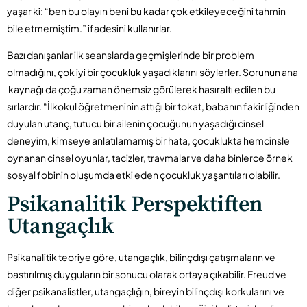
yaşar ki: “ben bu olayın beni bu kadar çok etkileyeceğini tahmin
bile etmemiştim.” ifadesini kullanırlar.
Bazı danışanlar ilk seanslarda geçmişlerinde bir problem
olmadığını, çok iyi bir çocukluk yaşadıklarını söylerler. Sorunun ana
kaynağı da çoğu zaman önemsiz görülerek hasıraltı edilen bu
sırlardır. “İlkokul öğretmeninin attığı bir tokat, babanın fakirliğinden
duyulan utanç, tutucu bir ailenin çocuğunun yaşadığı cinsel
deneyim, kimseye anlatılamamış bir hata, çocuklukta hemcinsle
oynanan cinsel oyunlar, tacizler, travmalar ve daha binlerce örnek
sosyal fobinin oluşumda etki eden çocukluk yaşantıları olabilir.
Psikanalitik Perspektiften
Utangaçlık
Psikanalitik teoriye göre, utangaçlık, bilinçdışı çatışmaların ve
bastırılmış duyguların bir sonucu olarak ortaya çıkabilir. Freud ve
diğer psikanalistler, utangaçlığın, bireyin bilinçdışı korkularını ve