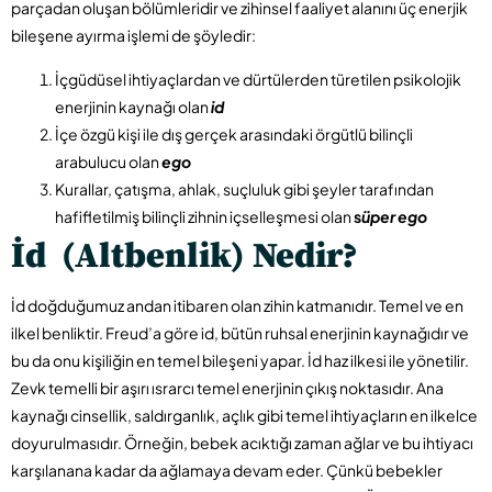
parçadan oluşan bölümleridir ve zihinsel faaliyet alanını üç enerjik
bileşene ayırma işlemi de şöyledir:
İçgüdüsel ihtiyaçlardan ve dürtülerden türetilen psikolojik
enerjinin kaynağı olan
id
İçe özgü kişi ile dış gerçek arasındaki örgütlü bilinçli
arabulucu olan
ego
Kurallar, çatışma, ahlak, suçluluk gibi şeyler tarafından
hafifletilmiş bilinçli zihnin içselleşmesi olan
s
üper ego
İd (Altbenlik) Nedir?
İd doğduğumuz andan itibaren olan zihin katmanıdır. Temel ve en
ilkel benliktir. Freud’a göre id, bütün ruhsal enerjinin kaynağıdır ve
bu da onu kişiliğin en temel bileşeni yapar. İd haz ilkesi ile yönetilir.
Zevk temelli bir aşırı ısrarcı temel enerjinin çıkış noktasıdır. Ana
kaynağı cinsellik, saldırganlık, açlık gibi temel ihtiyaçların en ilkelce
doyurulmasıdır. Örneğin, bebek acıktığı zaman ağlar ve bu ihtiyacı
karşılanana kadar da ağlamaya devam eder. Çünkü bebekler