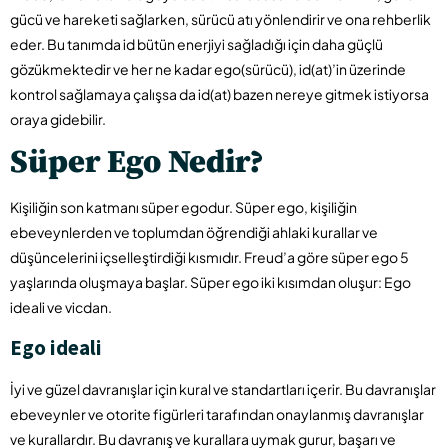
gücü ve hareketi sağlarken, sürücü atı yönlendirir ve ona rehberlik
eder. Bu tanımda id bütün enerjiyi sağladığı için daha güçlü
gözükmektedir ve her ne kadar ego(sürücü), id(at)’in üzerinde
kontrol sağlamaya çalışsa da id(at) bazen nereye gitmek istiyorsa
oraya gidebilir.
Süper Ego Nedir?
Kişiliğin son katmanı süper egodur. Süper ego, kişiliğin
ebeveynlerden ve toplumdan öğrendiği ahlaki kurallar ve
düşüncelerini içselleştirdiği kısmıdır. Freud’a göre süper ego 5
yaşlarında oluşmaya başlar. Süper ego iki kısımdan oluşur: Ego
ideali ve vicdan.
Ego ideali
İyi ve güzel davranışlar için kural ve standartları içerir. Bu davranışlar
ebeveynler ve otorite figürleri tarafından onaylanmış davranışlar
ve kurallardır. Bu davranış ve kurallara uymak gurur, başarı ve