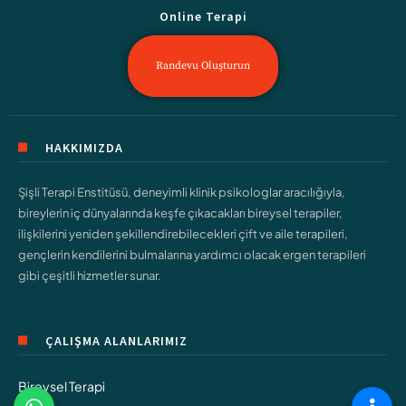
Online Terapi
Randevu Oluşturun
HAKKIMIZDA
Şişli Terapi Enstitüsü, deneyimli klinik psikologlar aracılığıyla,
bireylerin iç dünyalarında keşfe çıkacakları bireysel terapiler,
ilişkilerini yeniden şekillendirebilecekleri çift ve aile terapileri,
gençlerin kendilerini bulmalarına yardımcı olacak ergen terapileri
gibi çeşitli hizmetler sunar.
ÇALIŞMA ALANLARIMIZ
Bireysel Terapi