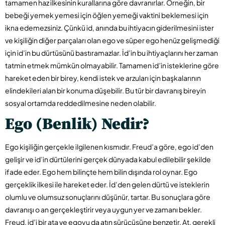
tamamen haz ilkesinin kurallarına göre davranırlar. Örneğin, bir
bebeği yemek yemesi için öğlen yemeği vaktini beklemesi için
ikna edemezsiniz. Çünkü id, anında bu ihtiyacın giderilmesini ister
ve kişiliğin diğer parçaları olan ego ve süper ego henüz gelişmediği
için id’in bu dürtüsünü bastıramazlar. İd’in bu ihtiyaçlarını her zaman
tatmin etmek mümkün olmayabilir. Tamamen id’in isteklerine göre
hareket eden bir birey, kendi istek ve arzuları için başkalarının
elindekileri alan bir konuma düşebilir. Bu tür bir davranış bireyin
sosyal ortamda reddedilmesine neden olabilir.
Ego (Benlik) Nedir?
Ego kişiliğin gerçekle ilgilenen kısmıdır. Freud’a göre, ego id’den
gelişir ve id’in dürtülerini gerçek dünyada kabul edilebilir şekilde
ifade eder. Ego hem bilinçte hem bilin dışında rol oynar. Ego
gerçeklik ilkesi ile hareket eder. İd’den gelen dürtü ve isteklerin
olumlu ve olumsuz sonuçlarını düşünür, tartar. Bu sonuçlara göre
davranışı o an gerçekleştirir veya uygun yer ve zamanı bekler.
Freud, id’i bir ata ve egoyu da atın sürücüsüne benzetir. At, gerekli