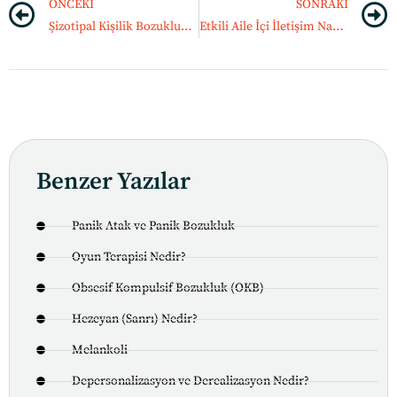
ÖNCEKI
SONRAKI
Şizotipal Kişilik Bozukluğu Nedir?
Etkili Aile İçi İletişim Nasıl Olmalı?
Benzer Yazılar
Panik Atak ve Panik Bozukluk
Oyun Terapisi Nedir?
Obsesif Kompulsif Bozukluk (OKB)
Hezeyan (Sanrı) Nedir?
Melankoli
Depersonalizasyon ve Derealizasyon Nedir?