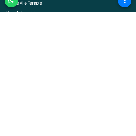
Çift ve Aile Terapisi
Çocuk Terapisi
Ergen Terapisi
Cinsel Terapi
Bağımlılık Terapisi
Online Terapi
BİZİMLE İLETİŞİME GEÇİN
+0552 347 00 20
info@sisliterapi.com
Balmumcu/ Beşiktaş