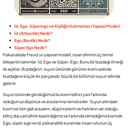
İd, Ego, Süperego ve Kişiliğin Katmanları (Yapısal Model)
İd (Altbenlik) Nedir?
Ego (Benlik) Nedir?
Süper Ego Nedir?
Psikanalizde Freud’un yapısal modeli, insan zihninin üç temel
bileşenini tanımlar: İd, Ego ve Süper-Ego. Bunu bir buzdağı örneği
ile açıklar. Buzdağının, suyun üstünde görünen kısmı aslında
buzdağının küçük bir parçasıdır, büyük bir bölümün suyun altında
gizlenir.
Suyun üstünde gördüğümüz bu kısım bilinci yani farkında
olduğumuz düşünce ve arzularımızı temsil eder. Suyun altındaki
kısım ise tüm gizli arzuların, düşüncelerin ve hatırların var olduğu
bilinç dışı yani zihnin bastırdığımız ve farkında olmadığımız kısmıdır.
Ego, süper ego ve id ,psikanalitik kuramda insan ruhunun üç