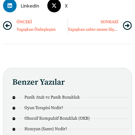
LinkedIn
X
ÖNCEKI
SONRAKI
Yapışkan Özdeşleşim
Yapışkan sahte-nesne ilişkileri
Benzer Yazılar
Panik Atak ve Panik Bozukluk
Oyun Terapisi Nedir?
Obsesif Kompulsif Bozukluk (OKB)
Hezeyan (Sanrı) Nedir?