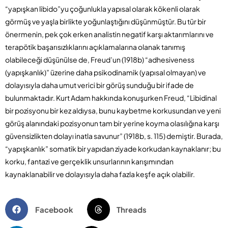
“yapışkan libido”yu çoğunlukla yapısal olarak kökenli olarak
görmüş ve yaşla birlikte yoğunlaştığını düşünmüştür. Bu tür bir
önermenin, pek çok erken analistin negatif karşı aktarımlarını ve
terapötik başarısızlıklarını açıklamalarına olanak tanımış
olabileceği düşünülse de, Freud’un (1918b) “adhesiveness
(yapışkanlık)” üzerine daha psikodinamik (yapısal olmayan) ve
dolayısıyla daha umut verici bir görüş sunduğu bir ifade de
bulunmaktadır. Kurt Adam hakkında konuşurken Freud, “Libidinal
bir pozisyonu bir kez aldıysa, bunu kaybetme korkusundan ve yeni
görüş alanındaki pozisyonun tam bir yerine koyma olasılığına karşı
güvensizlikten dolayı inatla savunur” (1918b, s. 115) demiştir. Burada,
“yapışkanlık” somatik bir yapıdan ziyade korkudan kaynaklanır; bu
korku, fantazi ve gerçeklik unsurlarının karışımından
kaynaklanabilir ve dolayısıyla daha fazla keşfe açık olabilir.
Facebook
Threads