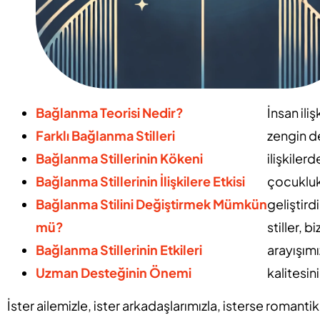
Bağlanma Teorisi Nedir?
İnsan ili
Farklı Bağlanma Stilleri
zengin de
Bağlanma Stillerinin Kökeni
ilişkiler
Bağlanma Stillerinin İlişkilere Etkisi
çocukluk
Bağlanma Stilini Değiştirmek Mümkün
geliştird
mü?
stiller, 
Bağlanma Stillerinin Etkileri
arayışımız
Uzman Desteğinin Önemi
kalitesin
İster ailemizle, ister arkadaşlarımızla, isterse romantik