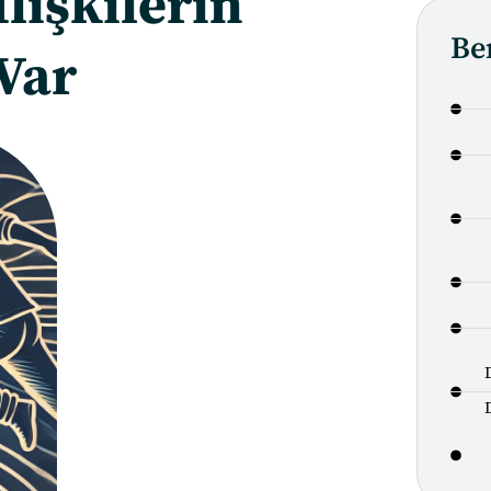
İlişkilerin
Be
Var