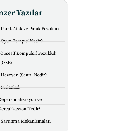
nzer Yazılar
Panik Atak ve Panik Bozukluk
Oyun Terapisi Nedir?
Obsesif Kompulsif Bozukluk
(OKB)
Hezeyan (Sanrı) Nedir?
Melankoli
Depersonalizasyon ve
Derealizasyon Nedir?
Savunma Mekanizmaları