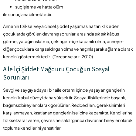
suç işleme ve hatta ölüm
ile sonuçlanabilmektedir.
Annenin fiziksel veya cinsel şiddet yaşamasına tanıklık eden
çocuklarda görülen davranış sorunları arasında sık sık kâbus
görme, yatağını ıslatma, çekingen-içe kapanık olma, anneye-
diğer çocuklara karşı saldırgan olma ve hırçınlaşarak ağlama olarak
kendini göstermektedir . (Tezcan ve ark. 2010)
Aile İçi Şiddet Mağduru Çocuğun Sosyal
Sorunları
Sevgi ve saygıya dayalı bir aile ortamı içinde yaşayan gençlerin
kendini kabul düzeyi daha yüksektir. Sosyal ilişkilerinde başarılı,
bağımsız bireyler olarak görülürler. Reddedilen, gereksinimleri
karşılanmayan, kısıtlanan gençlerin ise içine kapanıktır. Kendilerine
fiziksel zarar veren, çevresine saldırganca davranan bireyler olarak
topluma kendilerini yansıtırlar.