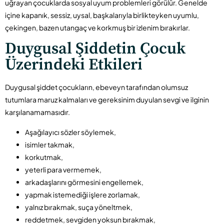
uğrayan çocuklarda sosyal uyum problemleri görülür. Genelde
içine kapanık, sessiz, uysal, başkalarıyla birlikteyken uyumlu,
çekingen, bazen utangaç ve korkmuş bir izlenim bırakırlar.
Duygusal Şiddetin Çocuk
Üzerindeki Etkileri
Duygusal şiddet çocukların, ebeveyn tarafından olumsuz
tutumlara maruz kalmaları ve gereksinim duyulan sevgi ve ilginin
karşılanamamasıdır.
Aşağılayıcı sözler söylemek,
isimler takmak,
korkutmak,
yeterli para vermemek,
arkadaşlarını görmesini engellemek,
yapmak istemediği işlere zorlamak,
yalnız bırakmak, suça yöneltmek,
reddetmek, sevgiden yoksun bırakmak,