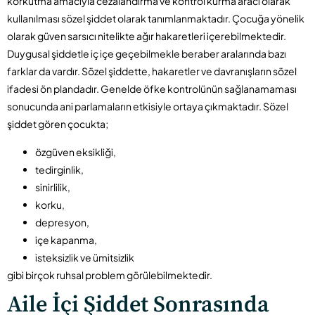
korkutma amacıyla cezalandırma ve kontrol kurma aracı olarak
kullanılması sözel şiddet olarak tanımlanmaktadır. Çocuğa yönelik
olarak güven sarsıcı nitelikte ağır hakaretleri içerebilmektedir.
Duygusal şiddetle iç içe geçebilmekle beraber aralarında bazı
farklar da vardır. Sözel şiddette, hakaretler ve davranışların sözel
ifadesi ön plandadır. Genelde öfke kontrolünün sağlanamaması
sonucunda ani parlamaların etkisiyle ortaya çıkmaktadır. Sözel
şiddet gören çocukta;
özgüven eksikliği,
tedirginlik,
sinirlilik,
korku,
depresyon,
içe kapanma,
isteksizlik ve ümitsizlik
gibi birçok ruhsal problem görülebilmektedir.
Aile İçi Şiddet Sonrasında