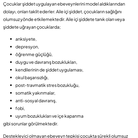
Çocuklar şiddet uygulayan ebeveynlerini model aldıklarından
dolayı, onları taklit ederler. Aile içi şiddet, çocukların sağlığını
olumsuz yönde etkilemektedir. Aile içi şiddete tanık olan veya
şiddete uğrayan çocuklarda;
anksiyete,
depresyon,
öğrenme güçlüğü,
duygu ve davranış bozuklukları,
kendilerinin de şiddet uygulaması,
okul başarısızlığı,
post-travmatik stres bozukluğu,
somatik yakınmalar,
anti-sosyal davranış,
fobi,
uyum bozuklukları ve içe kapanma
gibi sorunlar görülmektedir.
Destekleyici olmayan ebeveyn tepkisi çocukta sürekli olumsuz