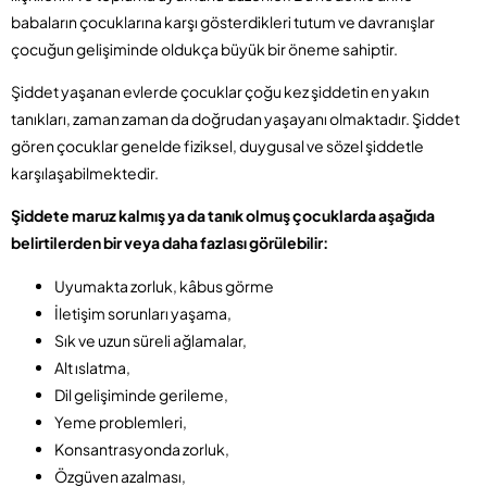
babaların çocuklarına karşı gösterdikleri tutum ve davranışlar
çocuğun gelişiminde oldukça büyük bir öneme sahiptir.
Şiddet yaşanan evlerde çocuklar çoğu kez şiddetin en yakın
tanıkları, zaman zaman da doğrudan yaşayanı olmaktadır. Şiddet
gören çocuklar genelde fiziksel, duygusal ve sözel şiddetle
karşılaşabilmektedir.
Şiddete maruz kalmış ya da tanık olmuş çocuklarda aşağıda
belirtilerden bir veya daha fazlası görülebilir:
Uyumakta zorluk, kâbus görme
İletişim sorunları yaşama,
Sık ve uzun süreli ağlamalar,
Alt ıslatma,
Dil gelişiminde gerileme,
Yeme problemleri,
Konsantrasyonda zorluk,
Özgüven azalması,