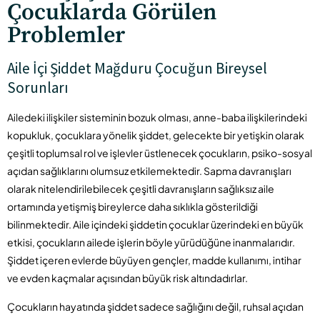
Çocuklarda Görülen
Problemler
Aile İçi Şiddet Mağduru Çocuğun Bireysel
Sorunları
Ailedeki ilişkiler sisteminin bozuk olması, anne-baba ilişkilerindeki
kopukluk, çocuklara yönelik şiddet, gelecekte bir yetişkin olarak
çeşitli toplumsal rol ve işlevler üstlenecek çocukların, psiko-sosyal
açıdan sağlıklarını olumsuz etkilemektedir. Sapma davranışları
olarak nitelendirilebilecek çeşitli davranışların sağlıksız aile
ortamında yetişmiş bireylerce daha sıklıkla gösterildiği
bilinmektedir. Aile içindeki şiddetin çocuklar üzerindeki en büyük
etkisi, çocukların ailede işlerin böyle yürüdüğüne inanmalarıdır.
Şiddet içeren evlerde büyüyen gençler, madde kullanımı, intihar
ve evden kaçmalar açısından büyük risk altındadırlar.
Çocukların hayatında şiddet sadece sağlığını değil, ruhsal açıdan