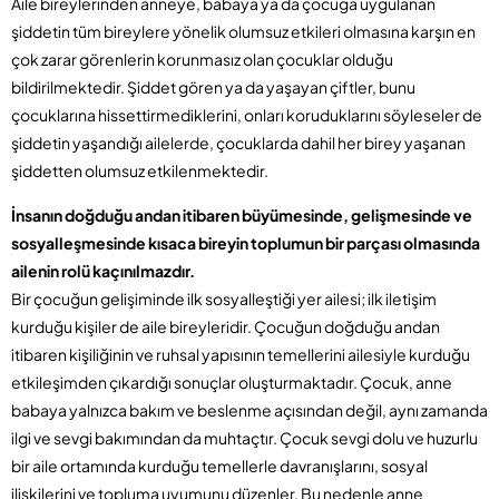
Aile bireylerinden anneye, babaya ya da çocuğa uygulanan
şiddetin tüm bireylere yönelik olumsuz etkileri olmasına karşın en
çok zarar görenlerin korunmasız olan çocuklar olduğu
bildirilmektedir. Şiddet gören ya da yaşayan çiftler, bunu
çocuklarına hissettirmediklerini, onları koruduklarını söyleseler de
şiddetin yaşandığı ailelerde, çocuklarda dahil her birey yaşanan
şiddetten olumsuz etkilenmektedir.
İnsanın doğduğu andan itibaren büyümesinde, gelişmesinde ve
sosyalleşmesinde kısaca bireyin toplumun bir parçası olmasında
ailenin rolü kaçınılmazdır.
Bir çocuğun gelişiminde ilk sosyalleştiği yer ailesi; ilk iletişim
kurduğu kişiler de aile bireyleridir. Çocuğun doğduğu andan
itibaren kişiliğinin ve ruhsal yapısının temellerini ailesiyle kurduğu
etkileşimden çıkardığı sonuçlar oluşturmaktadır. Çocuk, anne
babaya yalnızca bakım ve beslenme açısından değil, aynı zamanda
ilgi ve sevgi bakımından da muhtaçtır. Çocuk sevgi dolu ve huzurlu
bir aile ortamında kurduğu temellerle davranışlarını, sosyal
ilişkilerini ve topluma uyumunu düzenler. Bu nedenle anne