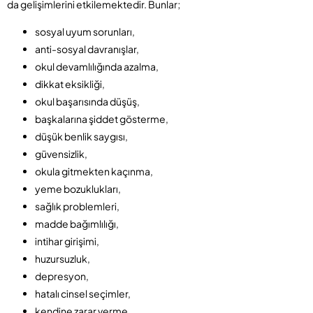
da gelişimlerini etkilemektedir. Bunlar;
sosyal uyum sorunları,
anti-sosyal davranışlar,
okul devamlılığında azalma,
dikkat eksikliği,
okul başarısında düşüş,
başkalarına şiddet gösterme,
düşük benlik saygısı,
güvensizlik,
okula gitmekten kaçınma,
yeme bozuklukları,
sağlık problemleri,
madde bağımlılığı,
intihar girişimi,
huzursuzluk,
depresyon,
hatalı cinsel seçimler,
kendine zarar verme,