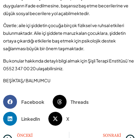
duyguların ifade edilmesine, başarısız baş etme becerilerine ve
düşük sosyal becerilere yol açabilmektedir.
Özetle; aile içi şiddetin çocuğa birçok fiziksel ve ruhsal etkileri
bulunmaktadır. Aile içi şiddete maruz kalan çocuklara, şiddetin
ortaya çıkardığı etkilerle baş etmek için psikolojik destek
sağlanması büyük bir önem taşımaktadır.
Bu konular hakkında detaylı bilgi almak için Şişli Terapi Enstitüsü’ne
0552 347 00 20 ulaşabilirsiniz.
BEŞİKTAŞ/ BALMUMCU
Facebook
Threads
LinkedIn
X
ÖNCEKI
SONRAKI