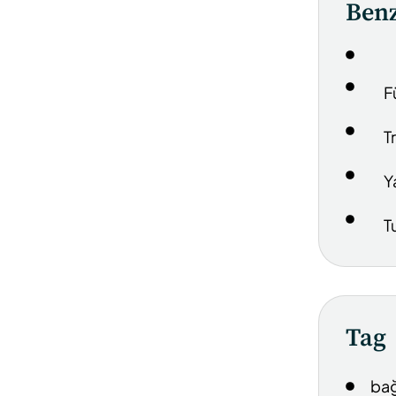
Benz
F
T
Y
T
Tag
bağ