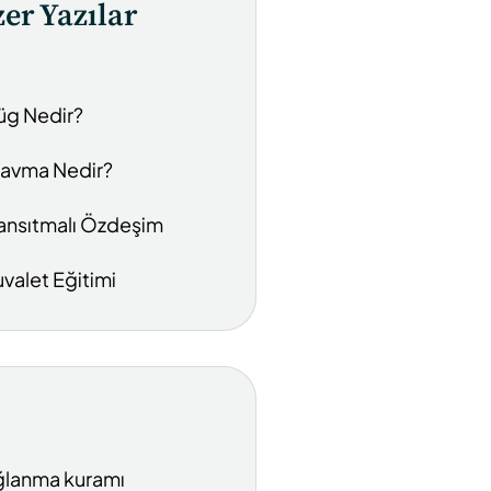
er Yazılar
üg Nedir?
ravma Nedir?
ansıtmalı Özdeşim
uvalet Eğitimi
lanma kuramı