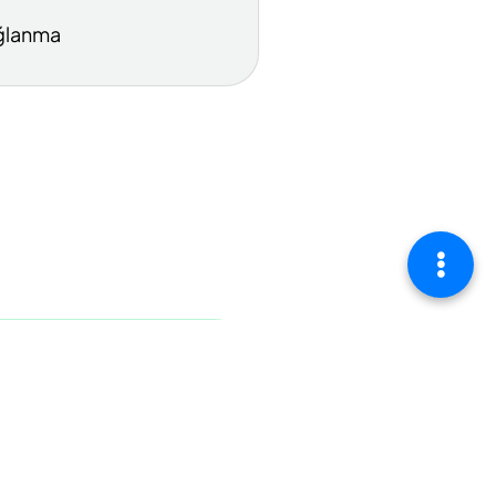
ğlanma