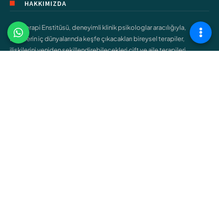
HAKKIMIZDA
Şişli Terapi Enstitüsü, deneyimli klinik psikologlar aracılığıyla,
bireylerin iç dünyalarında keşfe çıkacakları bireysel terapiler,
ilişkilerini yeniden şekillendirebilecekleri çift ve aile terapileri,
gençlerin kendilerini bulmalarına yardımcı olacak ergen terapileri
gibi çeşitli hizmetler sunar.
ÇALIŞMA ALANLARIMIZ
Bireysel Terapi
Çift ve Aile Terapisi
Çocuk Terapisi
Ergen Terapisi
Cinsel Terapi
Bağımlılık Terapisi