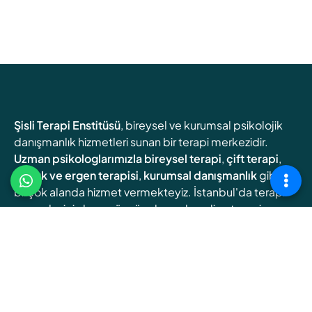
Şisli Terapi Enstitüsü
, bireysel ve kurumsal psikolojik
danışmanlık hizmetleri sunan bir terapi merkezidir.
Uzman psikologlarımızla
bireysel terapi
,
çift terapi
,
çocuk ve ergen terapisi
,
kurumsal danışmanlık
gibi
birçok alanda hizmet vermekteyiz. İstanbul'da terapi
arayanlar için hem yüz yüze hem de online terapi
seçenekleri sunuyoruz.
Online Terapi
Randevu Oluşturun