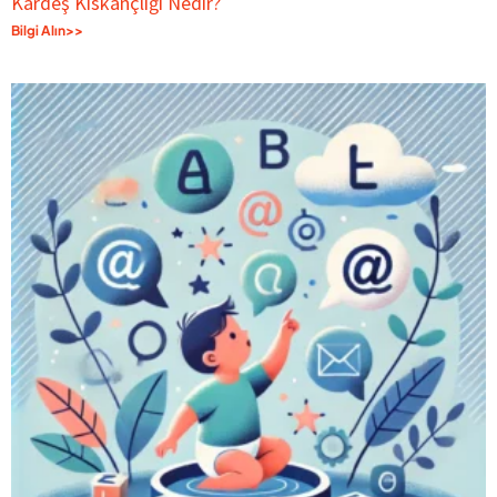
Kardeş Kıskançlığı Nedir?
Bilgi Alın>>