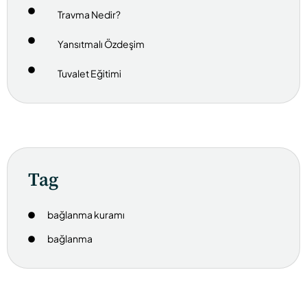
Travma Nedir?
Yansıtmalı Özdeşim
Tuvalet Eğitimi
Tag
bağlanma kuramı
bağlanma