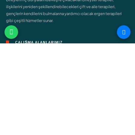
ilişkilerini yeniden şekillendirebilecekleri çift ve aile terapileri,
gençlerin kendilerini bulmalarına yardımcı olacak ergen terapileri
gibi çeşitli hizmetler sunar.
ÇALIŞMA ALANLARIMIZ
Bireysel Terapi
Çift ve Aile Terapisi
Çocuk Terapisi
Ergen Terapisi
Cinsel Terapi
Bağımlılık Terapisi
Online Terapi