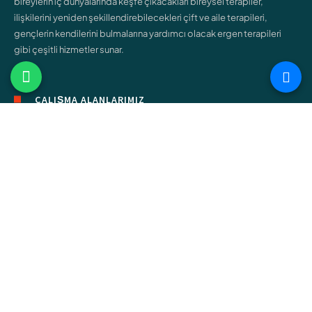
bireylerin iç dünyalarında keşfe çıkacakları bireysel terapiler,
ilişkilerini yeniden şekillendirebilecekleri çift ve aile terapileri,
gençlerin kendilerini bulmalarına yardımcı olacak ergen terapileri
gibi çeşitli hizmetler sunar.
ÇALIŞMA ALANLARIMIZ
Bireysel Terapi
Çift ve Aile Terapisi
Çocuk Terapisi
Ergen Terapisi
Cinsel Terapi
Bağımlılık Terapisi
Online Terapi