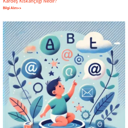
Kardeş Kıskançlığı Nedir?
Bilgi Alın>>