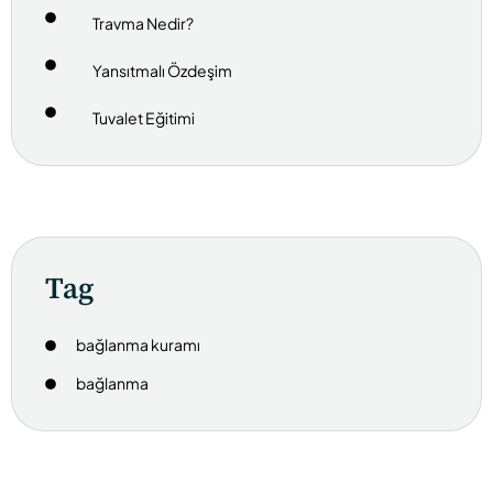
Travma Nedir?
Yansıtmalı Özdeşim
Tuvalet Eğitimi
Tag
bağlanma kuramı
bağlanma