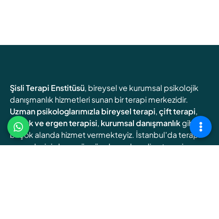
Şisli Terapi Enstitüsü
, bireysel ve kurumsal psikolojik
danışmanlık hizmetleri sunan bir terapi merkezidir.
Uzman psikologlarımızla
bireysel terapi
,
çift terapi
,
çocuk ve ergen terapisi
,
kurumsal danışmanlık
gibi
birçok alanda hizmet vermekteyiz. İstanbul'da terapi
arayanlar için hem yüz yüze hem de online terapi
seçenekleri sunuyoruz.
Online Terapi
Randevu Oluşturun