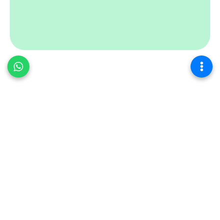
Şisli Terapi Enstitüsü
, bireysel ve kurumsal psikolojik
danışmanlık hizmetleri sunan bir terapi merkezidir.
Uzman psikologlarımızla
bireysel terapi
,
çift terapi
,
çocuk ve ergen terapisi
,
kurumsal danışmanlık
gibi
birçok alanda hizmet vermekteyiz. İstanbul'da terapi
arayanlar için hem yüz yüze hem de online terapi
seçenekleri sunuyoruz.