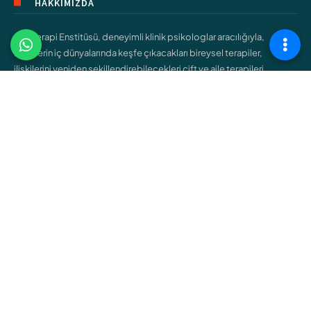
HAKKIMIZDA
Şişli Terapi Enstitüsü, deneyimli klinik psikologlar aracılığıyla,
bireylerin iç dünyalarında keşfe çıkacakları bireysel terapiler,
ilişkilerini yeniden şekillendirebilecekleri çift ve aile terapileri,
gençlerin kendilerini bulmalarına yardımcı olacak ergen terapileri
gibi çeşitli hizmetler sunar.
ÇALIŞMA ALANLARIMIZ
Bireysel Terapi
Çift ve Aile Terapisi
Çocuk Terapisi
Ergen Terapisi
Cinsel Terapi
Bağımlılık Terapisi