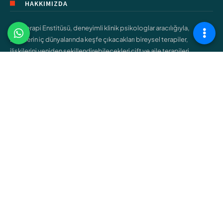
HAKKIMIZDA
Şişli Terapi Enstitüsü, deneyimli klinik psikologlar aracılığıyla,
bireylerin iç dünyalarında keşfe çıkacakları bireysel terapiler,
ilişkilerini yeniden şekillendirebilecekleri çift ve aile terapileri,
gençlerin kendilerini bulmalarına yardımcı olacak ergen terapileri
gibi çeşitli hizmetler sunar.
ÇALIŞMA ALANLARIMIZ
Bireysel Terapi
Çift ve Aile Terapisi
Çocuk Terapisi
Ergen Terapisi
Cinsel Terapi
Bağımlılık Terapisi