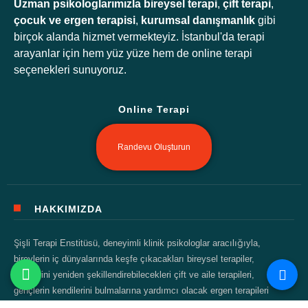
Uzman psikologlarımızla
bireysel terapi
,
çift terapi
,
çocuk ve ergen terapisi
,
kurumsal danışmanlık
gibi
birçok alanda hizmet vermekteyiz. İstanbul'da terapi
arayanlar için hem yüz yüze hem de online terapi
seçenekleri sunuyoruz.
Online Terapi
Randevu Oluşturun
HAKKIMIZDA
Şişli Terapi Enstitüsü, deneyimli klinik psikologlar aracılığıyla,
bireylerin iç dünyalarında keşfe çıkacakları bireysel terapiler,
ilişkilerini yeniden şekillendirebilecekleri çift ve aile terapileri,
gençlerin kendilerini bulmalarına yardımcı olacak ergen terapileri
gibi çeşitli hizmetler sunar.