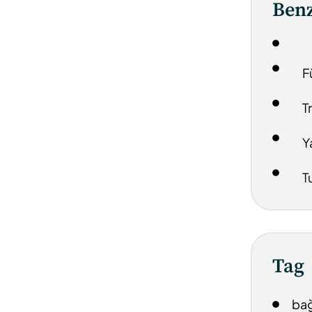
Benz
F
T
Y
T
Tag
bağ