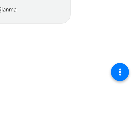
ğlanma