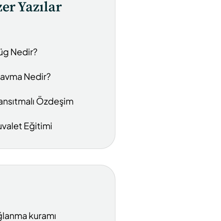
er Yazılar
üg Nedir?
ravma Nedir?
ansıtmalı Özdeşim
uvalet Eğitimi
lanma kuramı