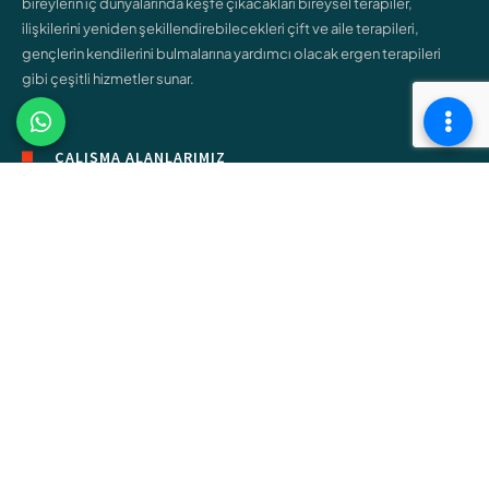
bireylerin iç dünyalarında keşfe çıkacakları bireysel terapiler,
ilişkilerini yeniden şekillendirebilecekleri çift ve aile terapileri,
gençlerin kendilerini bulmalarına yardımcı olacak ergen terapileri
gibi çeşitli hizmetler sunar.
ÇALIŞMA ALANLARIMIZ
Bireysel Terapi
Çift ve Aile Terapisi
Çocuk Terapisi
Ergen Terapisi
Cinsel Terapi
Bağımlılık Terapisi
Online Terapi