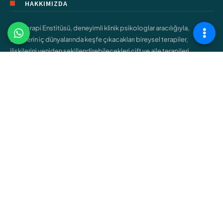
HAKKIMIZDA
Şişli Terapi Enstitüsü, deneyimli klinik psikologlar aracılığıyla,
bireylerin iç dünyalarında keşfe çıkacakları bireysel terapiler,
ilişkilerini yeniden şekillendirebilecekleri çift ve aile terapileri,
gençlerin kendilerini bulmalarına yardımcı olacak ergen terapileri
gibi çeşitli hizmetler sunar.
ÇALIŞMA ALANLARIMIZ
Bireysel Terapi
Çift ve Aile Terapisi
Çocuk Terapisi
Ergen Terapisi
Cinsel Terapi
Bağımlılık Terapisi