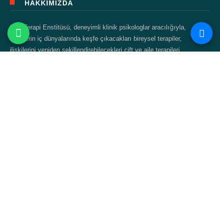
HAKKIMIZDA
Şişli Terapi Enstitüsü, deneyimli klinik psikologlar aracılığıyla,
bireylerin iç dünyalarında keşfe çıkacakları bireysel terapiler,
ilişkilerini yeniden şekillendirebilecekleri çift ve aile terapileri,
gençlerin kendilerini bulmalarına yardımcı olacak ergen terapileri
gibi çeşitli hizmetler sunar.
ÇALIŞMA ALANLARIMIZ
Bireysel Terapi
Çift ve Aile Terapisi
Çocuk Terapisi
Ergen Terapisi
Cinsel Terapi
Bağımlılık Terapisi