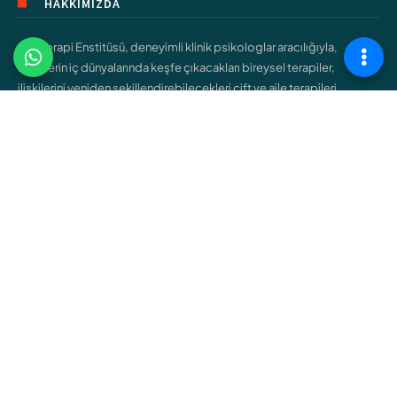
HAKKIMIZDA
Şişli Terapi Enstitüsü, deneyimli klinik psikologlar aracılığıyla,
bireylerin iç dünyalarında keşfe çıkacakları bireysel terapiler,
ilişkilerini yeniden şekillendirebilecekleri çift ve aile terapileri,
gençlerin kendilerini bulmalarına yardımcı olacak ergen terapileri
gibi çeşitli hizmetler sunar.
ÇALIŞMA ALANLARIMIZ
Bireysel Terapi
Çift ve Aile Terapisi
Çocuk Terapisi
Ergen Terapisi
Cinsel Terapi
Bağımlılık Terapisi