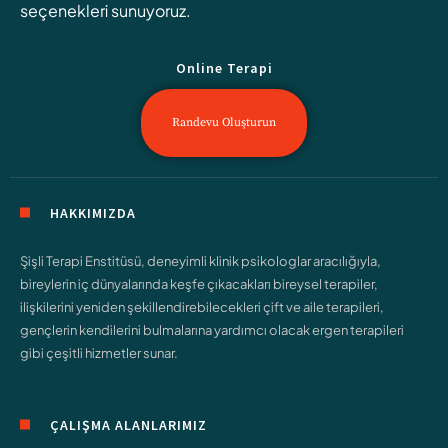
seçenekleri sunuyoruz.
Online Terapi
Randevu Oluşturun
HAKKIMIZDA
Şişli Terapi Enstitüsü, deneyimli klinik psikologlar aracılığıyla,
bireylerin iç dünyalarında keşfe çıkacakları bireysel terapiler,
ilişkilerini yeniden şekillendirebilecekleri çift ve aile terapileri,
gençlerin kendilerini bulmalarına yardımcı olacak ergen terapileri
gibi çeşitli hizmetler sunar.
ÇALIŞMA ALANLARIMIZ