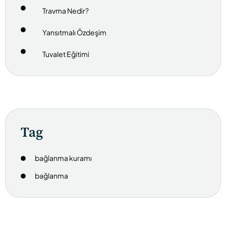
Travma Nedir?
Yansıtmalı Özdeşim
Tuvalet Eğitimi
Tag
bağlanma kuramı
bağlanma