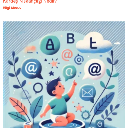
Kardeş Kıskançlığı Nedir?
Bilgi Alın>>