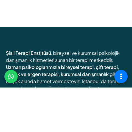
Şisli Terapi Enstitüsü
, bireysel ve kurumsal psikolojik
danışmanlık hizmetleri sunan bir terapi merkezidir.
Uzman psikologlarımızla
bireysel terapi
,
çift terapi
,
çocuk ve ergen terapisi
,
kurumsal danışmanlık
gibi
birçok alanda hizmet vermekteyiz. İstanbul'da terapi
arayanlar için hem yüz yüze hem de online terapi
seçenekleri sunuyoruz.
Online Terapi
Randevu Oluşturun