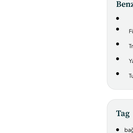
Benz
F
T
Y
T
Tag
bağ