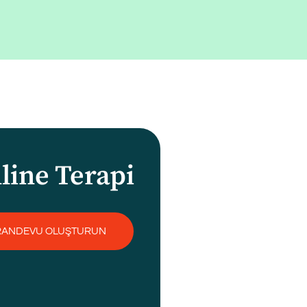
line Terapi
RANDEVU OLUŞTURUN