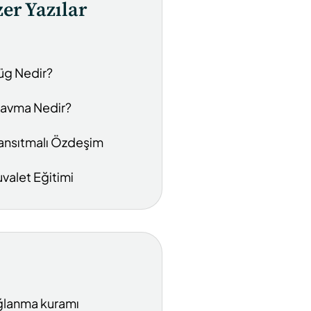
er Yazılar
üg Nedir?
ravma Nedir?
ansıtmalı Özdeşim
uvalet Eğitimi
lanma kuramı