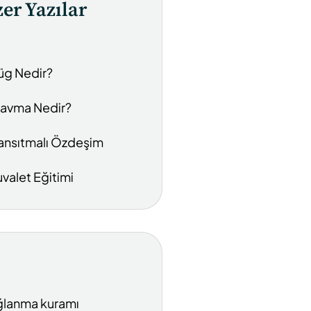
er Yazılar
üg Nedir?
ravma Nedir?
ansıtmalı Özdeşim
uvalet Eğitimi
lanma kuramı