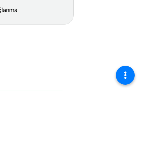
ğlanma