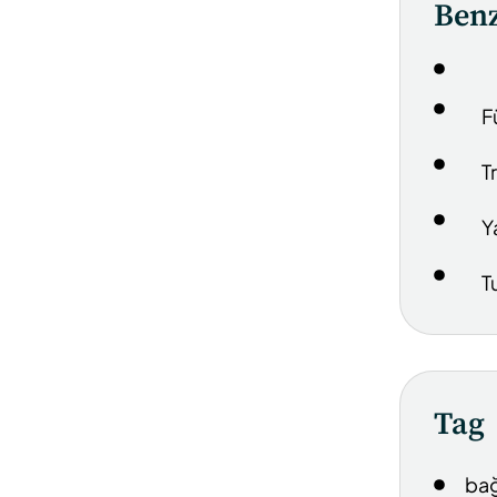
Benz
F
T
Y
T
Tag
bağ