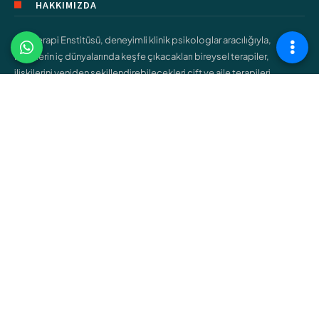
HAKKIMIZDA
Şişli Terapi Enstitüsü, deneyimli klinik psikologlar aracılığıyla,
bireylerin iç dünyalarında keşfe çıkacakları bireysel terapiler,
ilişkilerini yeniden şekillendirebilecekleri çift ve aile terapileri,
gençlerin kendilerini bulmalarına yardımcı olacak ergen terapileri
gibi çeşitli hizmetler sunar.
ÇALIŞMA ALANLARIMIZ
Bireysel Terapi
Çift ve Aile Terapisi
Çocuk Terapisi
Ergen Terapisi
Cinsel Terapi
Bağımlılık Terapisi