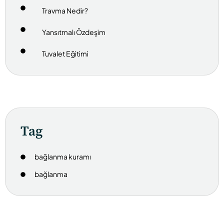
Travma Nedir?
Yansıtmalı Özdeşim
Tuvalet Eğitimi
Tag
bağlanma kuramı
bağlanma