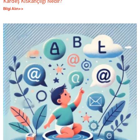
Kardeş Kıskançlığı Nedir?
Bilgi Alın>>