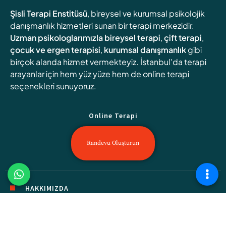
Şisli Terapi Enstitüsü
, bireysel ve kurumsal psikolojik
danışmanlık hizmetleri sunan bir terapi merkezidir.
Uzman psikologlarımızla
bireysel terapi
,
çift terapi
,
çocuk ve ergen terapisi
,
kurumsal danışmanlık
gibi
birçok alanda hizmet vermekteyiz. İstanbul'da terapi
arayanlar için hem yüz yüze hem de online terapi
seçenekleri sunuyoruz.
Online Terapi
Randevu Oluşturun
HAKKIMIZDA
Şişli Terapi Enstitüsü, deneyimli klinik psikologlar aracılığıyla,
bireylerin iç dünyalarında keşfe çıkacakları bireysel terapiler,