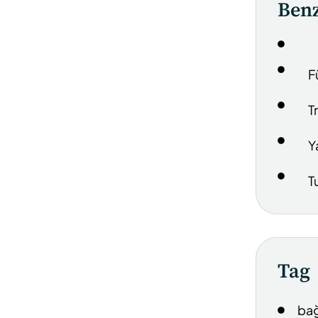
Benz
F
T
Y
T
Tag
bağ