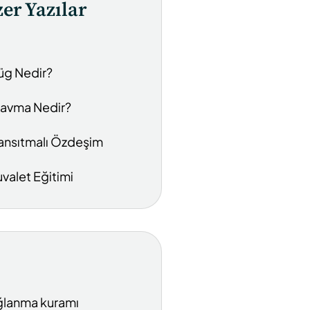
er Yazılar
üg Nedir?
ravma Nedir?
ansıtmalı Özdeşim
uvalet Eğitimi
lanma kuramı