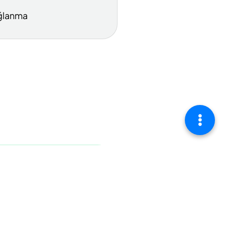
ğlanma