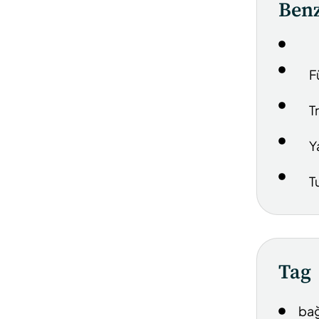
Benz
F
T
Y
T
Tag
bağ