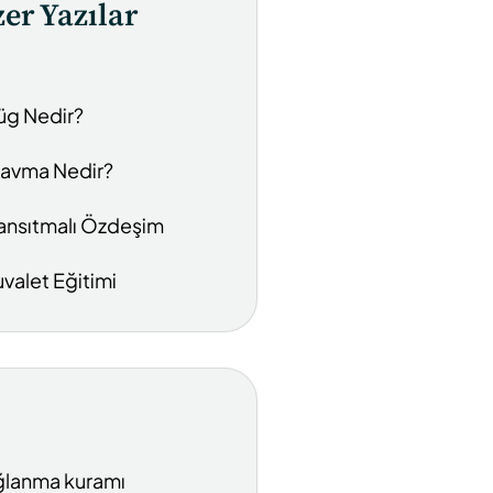
er Yazılar
üg Nedir?
ravma Nedir?
ansıtmalı Özdeşim
uvalet Eğitimi
lanma kuramı