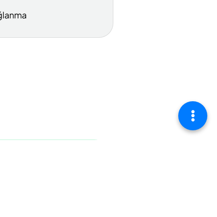
ğlanma