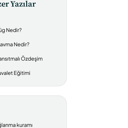
er Yazılar
üg Nedir?
ravma Nedir?
ansıtmalı Özdeşim
uvalet Eğitimi
lanma kuramı