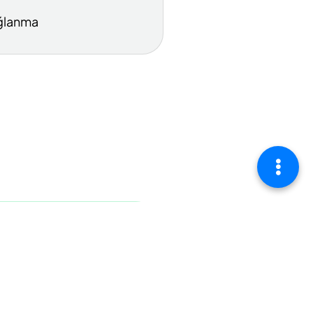
ğlanma