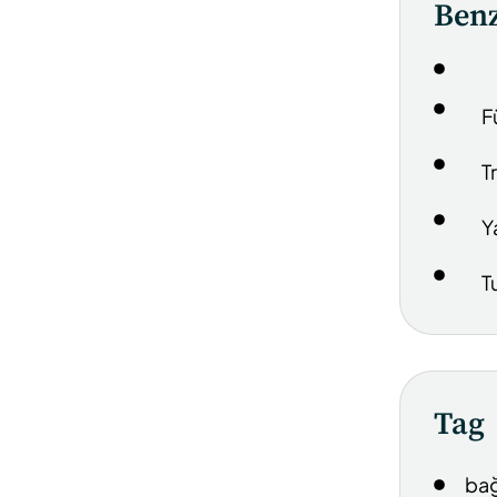
Benz
F
T
Y
T
Tag
bağ