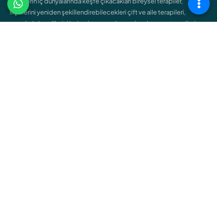
bireylerin iç dünyalarında keşfe çıkacakları bireysel terapiler,
ilişkilerini yeniden şekillendirebilecekleri çift ve aile terapileri,
gençlerin kendilerini bulmalarına yardımcı olacak ergen terapileri
gibi çeşitli hizmetler sunar.
ÇALIŞMA ALANLARIMIZ
Bireysel Terapi
Çift ve Aile Terapisi
Çocuk Terapisi
Ergen Terapisi
Cinsel Terapi
Bağımlılık Terapisi
Online Terapi