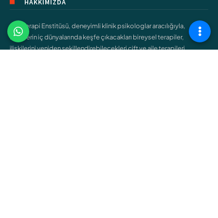
HAKKIMIZDA
Şişli Terapi Enstitüsü, deneyimli klinik psikologlar aracılığıyla,
bireylerin iç dünyalarında keşfe çıkacakları bireysel terapiler,
ilişkilerini yeniden şekillendirebilecekleri çift ve aile terapileri,
gençlerin kendilerini bulmalarına yardımcı olacak ergen terapileri
gibi çeşitli hizmetler sunar.
ÇALIŞMA ALANLARIMIZ
Bireysel Terapi
Çift ve Aile Terapisi
Çocuk Terapisi
Ergen Terapisi
Cinsel Terapi
Bağımlılık Terapisi