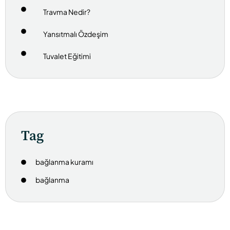
Travma Nedir?
Yansıtmalı Özdeşim
Tuvalet Eğitimi
Tag
bağlanma kuramı
bağlanma