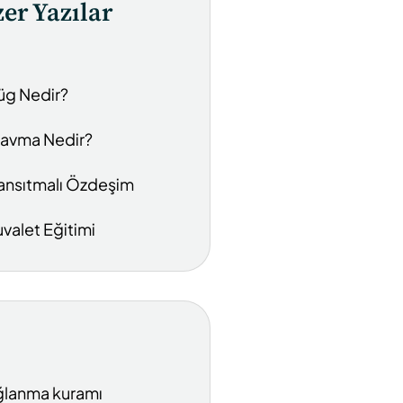
er Yazılar
üg Nedir?
ravma Nedir?
ansıtmalı Özdeşim
uvalet Eğitimi
lanma kuramı