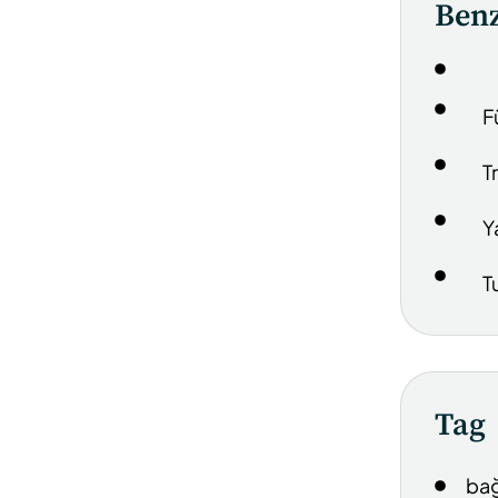
Benz
F
T
Y
T
Tag
bağ