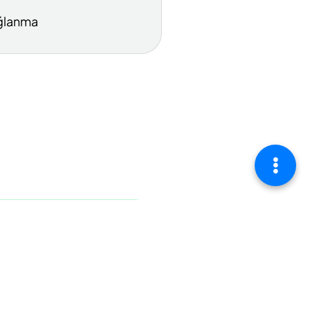
ğlanma