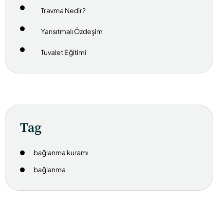
Travma Nedir?
Yansıtmalı Özdeşim
Tuvalet Eğitimi
Tag
bağlanma kuramı
bağlanma