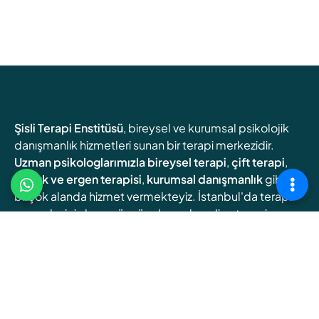
Şisli Terapi Enstitüsü
, bireysel ve kurumsal psikolojik
danışmanlık hizmetleri sunan bir terapi merkezidir.
Uzman psikologlarımızla
bireysel terapi
,
çift terapi
,
çocuk ve ergen terapisi
,
kurumsal danışmanlık
gibi
birçok alanda hizmet vermekteyiz. İstanbul'da terapi
arayanlar için hem yüz yüze hem de online terapi
seçenekleri sunuyoruz.
Online Terapi
Randevu Oluşturun