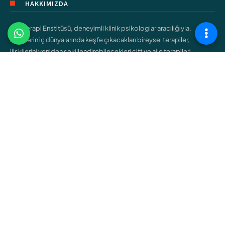
HAKKIMIZDA
Şişli Terapi Enstitüsü, deneyimli klinik psikologlar aracılığıyla,
bireylerin iç dünyalarında keşfe çıkacakları bireysel terapiler,
ilişkilerini yeniden şekillendirebilecekleri çift ve aile terapileri,
gençlerin kendilerini bulmalarına yardımcı olacak ergen terapileri
gibi çeşitli hizmetler sunar.
ÇALIŞMA ALANLARIMIZ
Bireysel Terapi
Çift ve Aile Terapisi
Çocuk Terapisi
Ergen Terapisi
Cinsel Terapi
Bağımlılık Terapisi